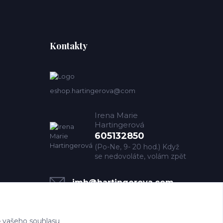
Kontakty
eshop.hartingerova@com
Irena Marie
Hartingerová
605132850
(Po-Ne, 9- 20 hod.) Když
se nedovoláte, volám zpět
imh@hartingerova.com
 vašeho souhlasu