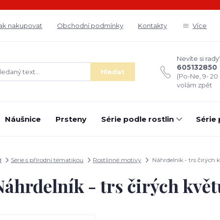
ak nakupovat
Obchodní podmínky
Kontakty
Více
Nevíte si rady
605132850
Hledat
(Po-Ne, 9- 20
volám zpět
Náušnice
Prsteny
Série podle rostlin
Série
d
Série s přírodní tématikou
Rostlinné motivy
Náhrdelník - trs čirých 
Náhrdelník - trs čirých květ