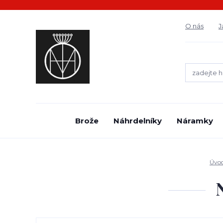
O nás
J
Brože
Náhrdelníky
Náramky
Úvo