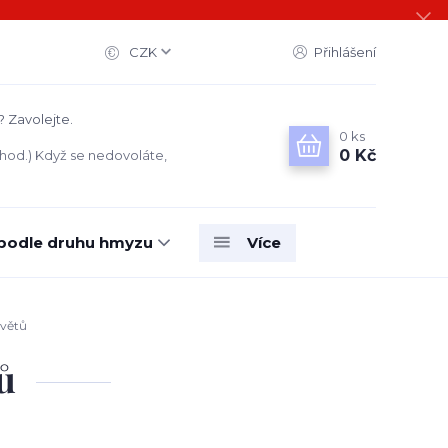
CZK
Přihlášení
? Zavolejte.
0
ks
0 Kč
 hod.) Když se nedovoláte,
 podle druhu hmyzu
Více
květů
ů