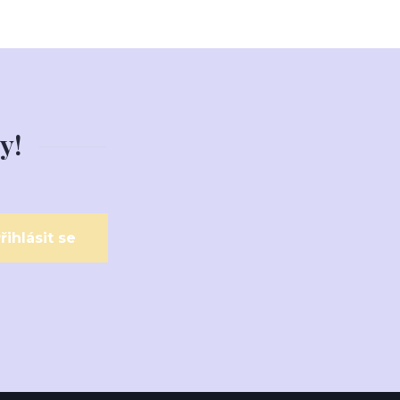
y!
řihlásit se