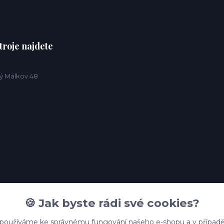
troje najdete
ý Málkov 48
🍪 Jak byste rádi své cookies?
 používáme ke správnému fungování našeho e-shopu a v případě