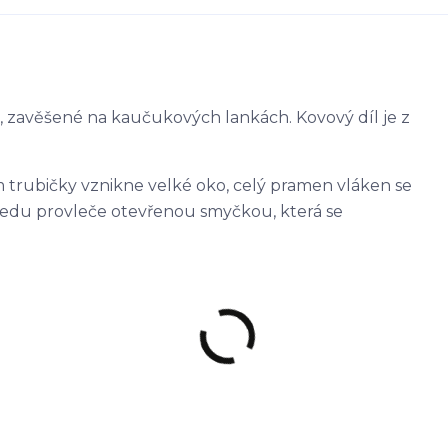
 , zavěšené na kaučukových lankách. Kovový díl je z
m trubičky vznikne velké oko, celý pramen vláken se
předu provleče otevřenou smyčkou, která se