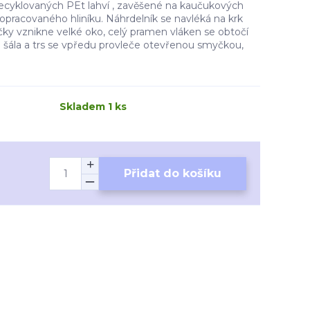
recyklovaných PEt lahví , zavěšené na kaučukových
z opracovaného hliníku. Náhrdelník se navléká na krk
čky vznikne velké oko, celý pramen vláken se obtočí
 šála a trs se vpředu provleče otevřenou smyčkou,
Skladem 1 ks
Přidat do košíku