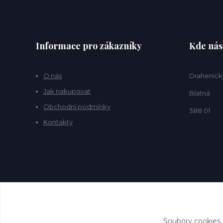
Informace pro zákazníky
Kde nás
O nás
Drahenick
Jak nakupovat
Blatná
Obchodní podmínky
388 01
Kontakty
Soubory cookies