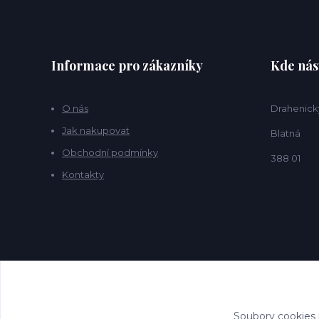
Informace pro zákazníky
Kde nás
O nás
Drahenick
Jak nakupovat
Blatná
Obchodní podmínky
388 01
Kontakty
Soubory cookies