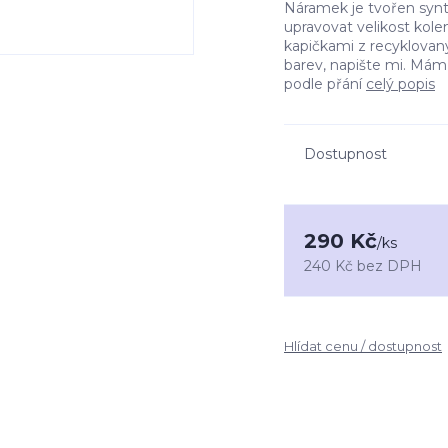
Náramek je tvořen synt
upravovat velikost kole
kapičkami z recyklovaný
barev, napište mi. Mám
podle přání
celý popis
Dostupnost
290 Kč
/
ks
240 Kč
bez DPH
Hlídat cenu / dostupnost