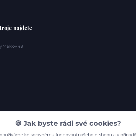
troje najdete
ý Málkov 48
🍪 Jak byste rádi své cookies?
 používáme ke správnému fungování našeho e-shopu a v případě