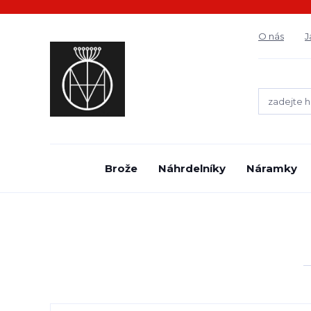
O nás
J
Brože
Náhrdelníky
Náramky