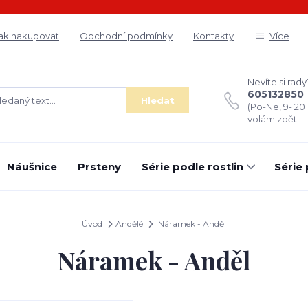
ak nakupovat
Obchodní podmínky
Kontakty
Více
Nevíte si rady
605132850
Hledat
(Po-Ne, 9- 20
volám zpět
Náušnice
Prsteny
Série podle rostlin
Série
Úvod
Andělé
Náramek - Anděl
Náramek - Anděl