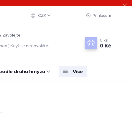
CZK
Přihlášení
? Zavolejte.
0
ks
0 Kč
 hod.) Když se nedovoláte,
 podle druhu hmyzu
Více