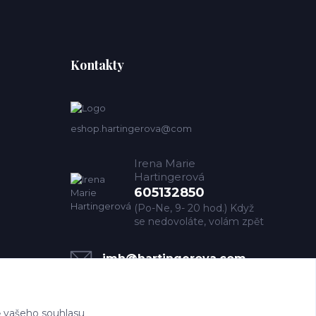
Kontakty
eshop.hartingerova@com
Irena Marie
Hartingerová
605132850
(Po-Ne, 9- 20 hod.) Když
se nedovoláte, volám zpět
imh@hartingerova.com
 vašeho souhlasu