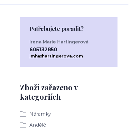
Potřebujete poradit?
Irena Marie Hartingerová
605132850
imh@hartingerova.com
Zboží zařazeno v
kategoriích
Náramky
Andělé