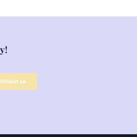
y!
řihlásit se