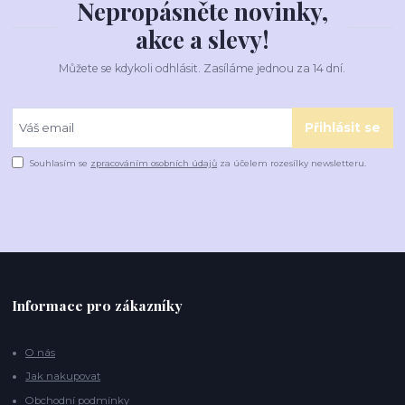
Nepropásněte novinky,
akce a slevy!
Můžete se kdykoli odhlásit. Zasíláme jednou za 14 dní.
Přihlásit se
Souhlasím se
zpracováním osobních údajů
za účelem rozesílky newsletteru.
Informace pro zákazníky
O nás
Jak nakupovat
Obchodní podmínky