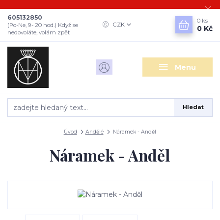
605132850
0
ks
CZK
(Po-Ne, 9- 20 hod.) Když se
0 Kč
nedovoláte, volám zpět
Menu
Hledat
Úvod
Andělé
Náramek - Anděl
Náramek - Anděl