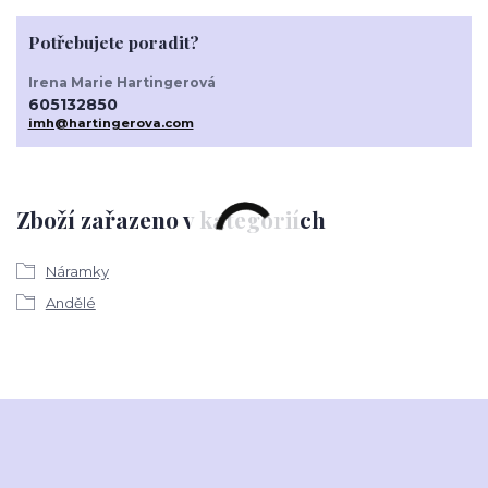
Potřebujete poradit?
Irena Marie Hartingerová
605132850
imh@hartingerova.com
Zboží zařazeno v kategoriích
Náramky
Andělé