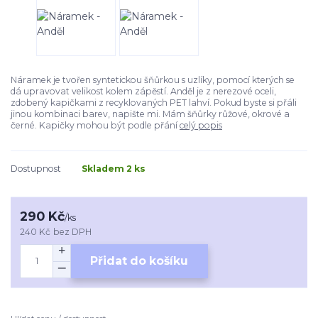
Náramek je tvořen syntetickou šňůrkou s uzlíky, pomocí kterých se
dá upravovat velikost kolem zápěstí. Anděl je z nerezové oceli,
zdobený kapičkami z recyklovaných PET lahví. Pokud byste si přáli
jinou kombinaci barev, napište mi. Mám šňůrky růžové, okrové a
černé. Kapičky mohou být podle přání
celý popis
Dostupnost
Skladem 2 ks
290 Kč
/
ks
240 Kč
bez DPH
Přidat do košíku