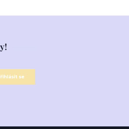
y!
řihlásit se