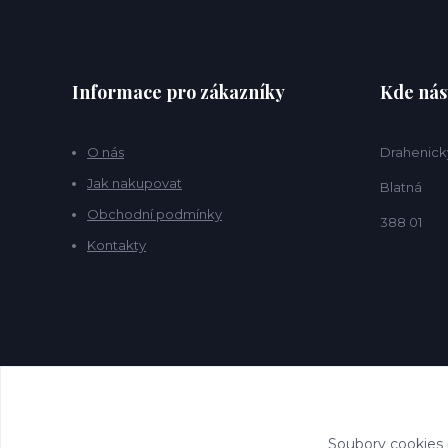
Informace pro zákazníky
Kde nás
O nás
Drahenick
Jak nakupovat
Blatná
Obchodní podmínky
388 01
Kontakty
Soubory cookies