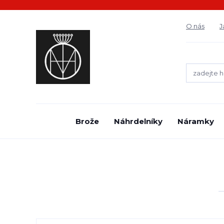
O nás
J
Brože
Náhrdelníky
Náramky