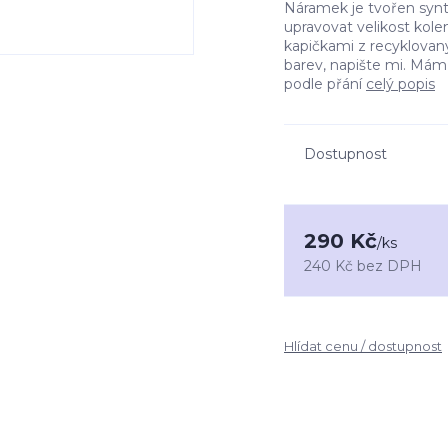
Náramek je tvořen synt
upravovat velikost kole
kapičkami z recyklovaný
barev, napište mi. Mám
podle přání
celý popis
Dostupnost
290 Kč
/
ks
240 Kč
bez DPH
Hlídat cenu / dostupnost