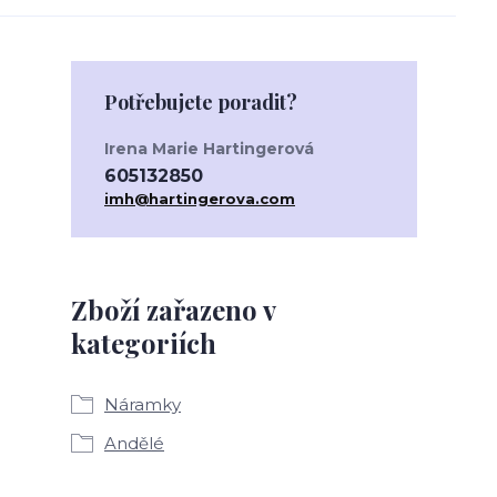
Potřebujete poradit?
Irena Marie Hartingerová
605132850
imh@hartingerova.com
Zboží zařazeno v
kategoriích
Náramky
Andělé