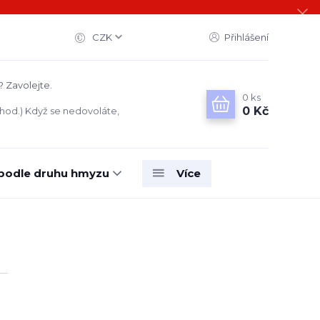
CZK
Přihlášení
? Zavolejte.
0
ks
0 Kč
 hod.) Když se nedovoláte,
 podle druhu hmyzu
Více