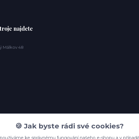
troje najdete
ý Málkov 48
🍪 Jak byste rádi své cookies?
 používáme ke správnému fungování našeho e-shopu a v případě