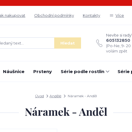
ak nakupovat
Obchodní podmínky
Kontakty
Více
Nevíte si rady
605132850
Hledat
(Po-Ne, 9- 20
volám zpět
Náušnice
Prsteny
Série podle rostlin
Série
Úvod
Andělé
Náramek - Anděl
Náramek - Anděl