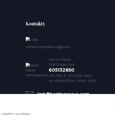
Kontakty
eshop.hartingerova@com
Irena Marie
Hartingerová
605132850
(Po-Ne, 9- 20 hod.) Když
se nedovoláte, volám zpět
imh@hartingerova.com
 vašeho souhlasu