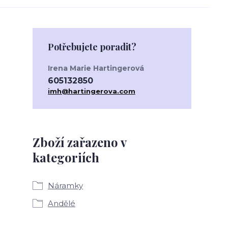
Potřebujete poradit?
Irena Marie Hartingerová
605132850
imh@hartingerova.com
Zboží zařazeno v
kategoriích
Náramky
Andělé