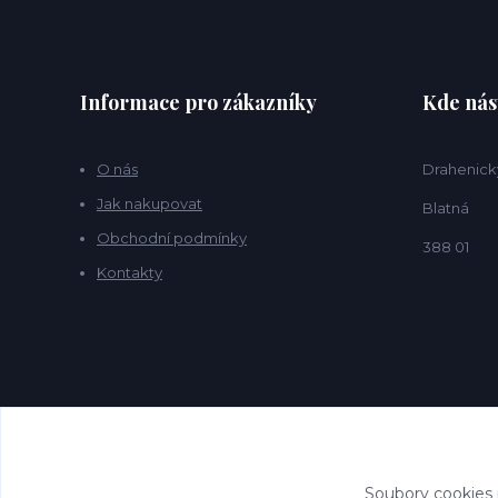
Informace pro zákazníky
Kde nás
O nás
Drahenick
Jak nakupovat
Blatná
Obchodní podmínky
388 01
Kontakty
Soubory cookies