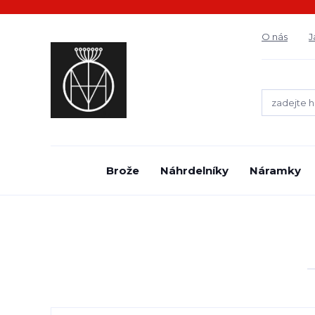
O nás
J
Brože
Náhrdelníky
Náramky