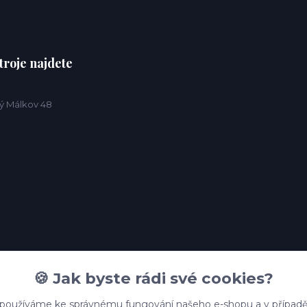
troje najdete
ý Málkov 48
🍪 Jak byste rádi své cookies?
 používáme ke správnému fungování našeho e-shopu a v případě