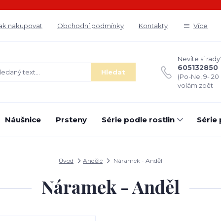
ak nakupovat
Obchodní podmínky
Kontakty
Více
Nevíte si rady
605132850
Hledat
(Po-Ne, 9- 20
volám zpět
Náušnice
Prsteny
Série podle rostlin
Série
Úvod
Andělé
Náramek - Anděl
Náramek - Anděl