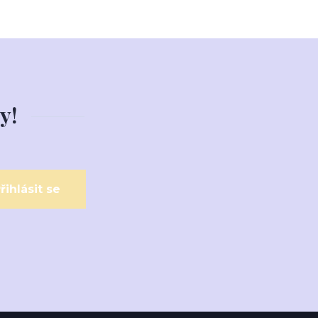
y!
řihlásit se