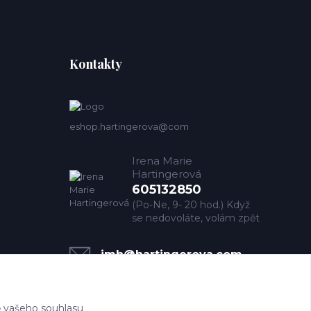
Kontakty
eshop.hartingerova@com
Irena Marie
Hartingerová
605132850
(Po-Ne, 9- 20 hod.) Když
se nedovoláte, volám zpět
imh@hartingerova.com
 vašeho souhlasu