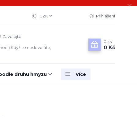
CZK
Přihlášení
? Zavolejte.
0
ks
0 Kč
 hod.) Když se nedovoláte,
 podle druhu hmyzu
Více