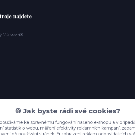
troje najdete
ý Málkov 48
🍪 Jak byste rádi své cookies?
 používáme ke správnému fungování našeho e-shopu a v případě
ní statistik o webu, měření efektivity reklamních kampaní, zap
vení při používání stránek, či zobrazení reklam odpovídajících v