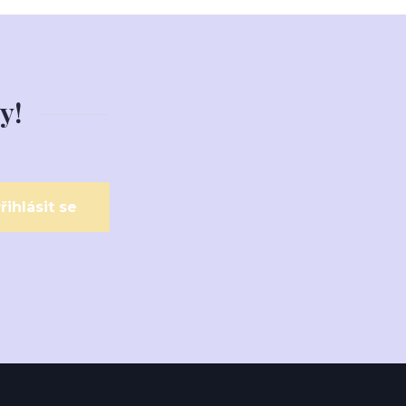
y!
řihlásit se