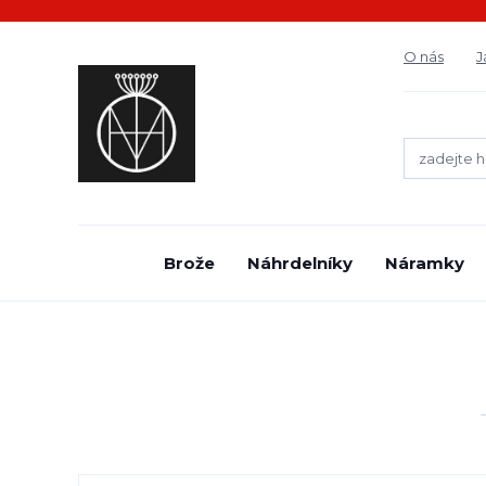
O nás
J
Brože
Náhrdelníky
Náramky