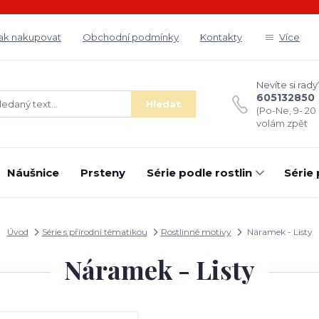
ak nakupovat
Obchodní podmínky
Kontakty
Více
Nevíte si rady
605132850
Hledat
(Po-Ne, 9- 20
volám zpět
Náušnice
Prsteny
Série podle rostlin
Série
Úvod
Série s přírodní tématikou
Rostlinné motivy
Náramek - Listy
Náramek - Listy