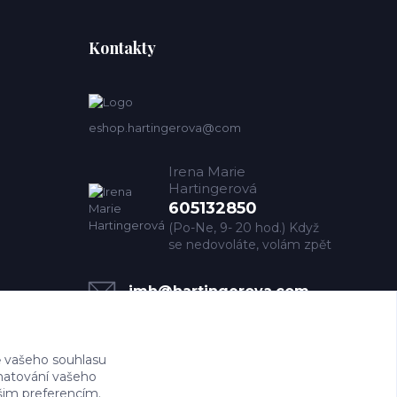
Kontakty
eshop.hartingerova@com
Irena Marie
Hartingerová
605132850
(Po-Ne, 9- 20 hod.) Když
se nedovoláte, volám zpět
imh@hartingerova.com
 vašeho souhlasu
amatování vašeho
ašim preferencím.