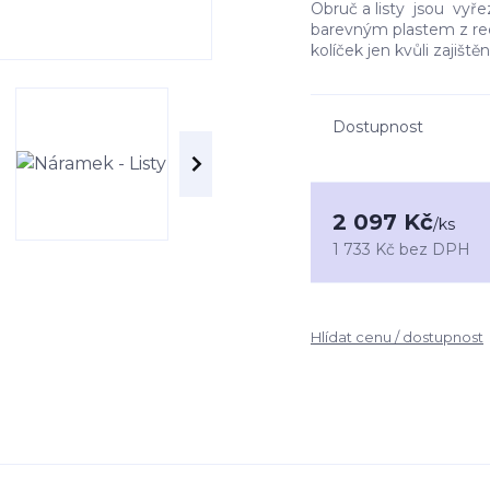
Obruč a listy jsou vyř
barevným plastem z rec
kolíček jen kvůli zajišt
Dostupnost
2 097 Kč
/
ks
1 733 Kč
bez DPH
Hlídat cenu / dostupnost