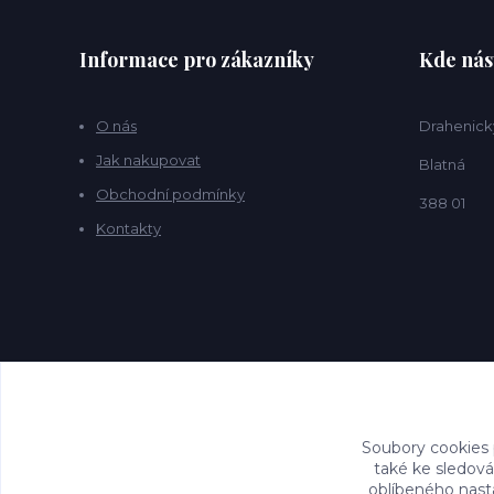
Informace pro zákazníky
Kde nás
O nás
Drahenick
Jak nakupovat
Blatná
Obchodní podmínky
388 01
Kontakty
Soubory cookies
také ke sledová
oblíbeného nasta