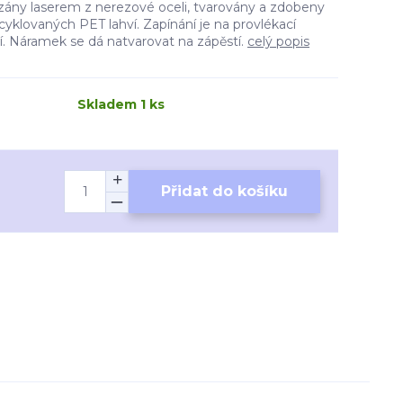
ezány laserem z nerezové oceli, tvarovány a zdobeny
yklovaných PET lahví. Zapínání je na provlékací
ění. Náramek se dá natvarovat na zápěstí.
celý popis
Skladem 1 ks
Přidat do košíku