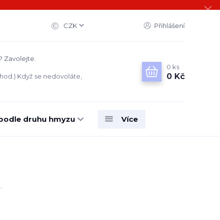
CZK
Přihlášení
? Zavolejte.
0
ks
0 Kč
 hod.) Když se nedovoláte,
 podle druhu hmyzu
Více