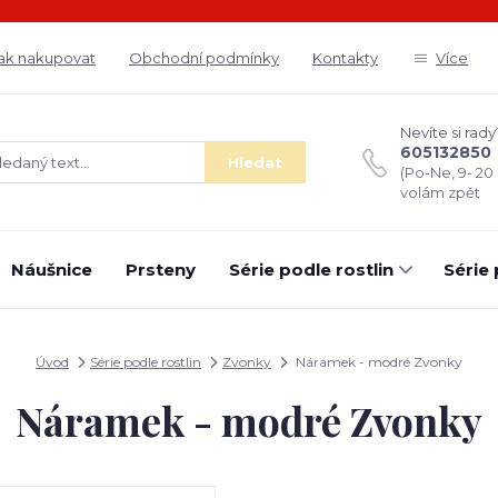
ak nakupovat
Obchodní podmínky
Kontakty
Více
Nevíte si rady
605132850
Hledat
(Po-Ne, 9- 20
volám zpět
Náušnice
Prsteny
Série podle rostlin
Série
Úvod
Série podle rostlin
Zvonky
Náramek - modré Zvonky
Náramek - modré Zvonky