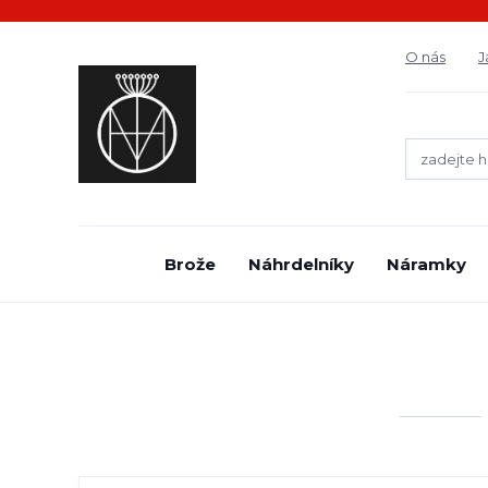
O nás
J
Brože
Náhrdelníky
Náramky