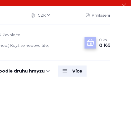
CZK
Přihlášení
? Zavolejte.
0
ks
0 Kč
 hod.) Když se nedovoláte,
 podle druhu hmyzu
Více