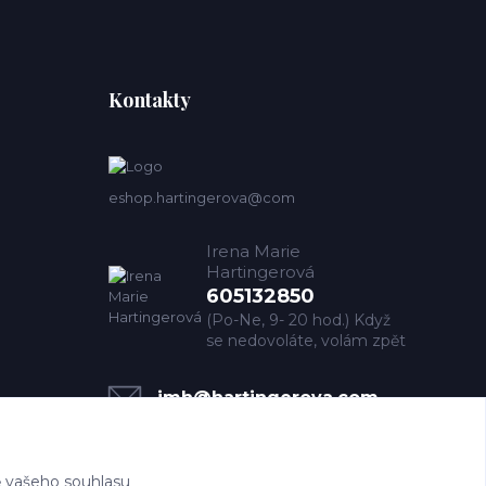
Kontakty
eshop.hartingerova@com
Irena Marie
Hartingerová
605132850
(Po-Ne, 9- 20 hod.) Když
se nedovoláte, volám zpět
imh@hartingerova.com
 vašeho souhlasu