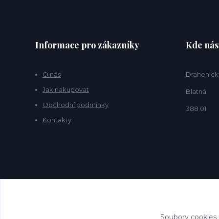
Informace pro zákazníky
Kde nás
O nás
Drahenick
Jak nakupovat
Blatná
Obchodní podmínky
388 01
Kontakty
Soubory cookies