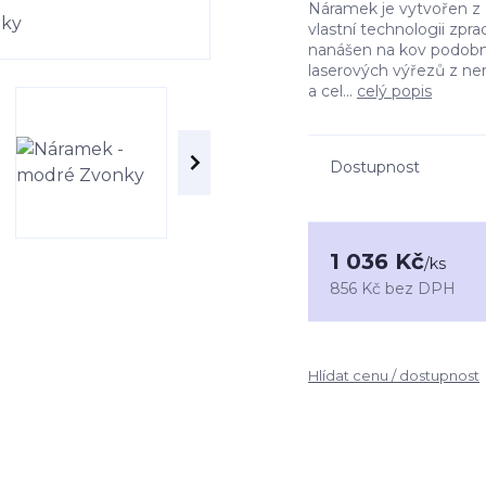
Náramek je vytvořen z 
vlastní technologii zpra
nanášen na kov podobně
laserových výřezů z ne
a cel...
celý popis
Dostupnost
1 036 Kč
/
ks
856 Kč
bez DPH
Hlídat cenu / dostupnost