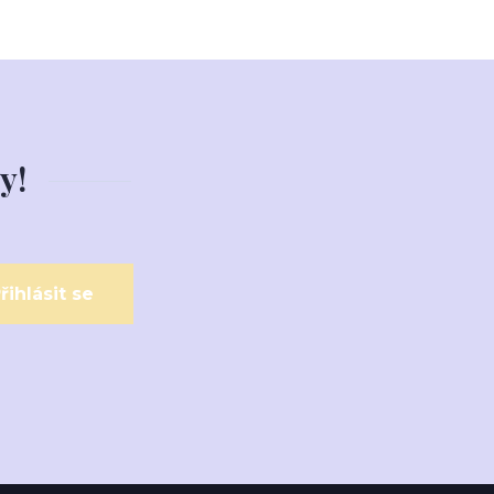
y!
řihlásit se