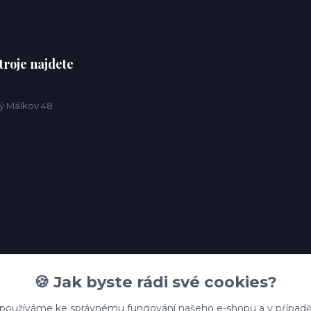
troje najdete
ý Málkov 48
🍪 Jak byste rádi své cookies?
 používáme ke správnému fungování našeho e-shopu a v případě