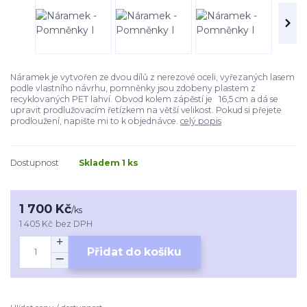
Náramek je vytvořen ze dvou dílů z nerezové oceli, vyřezaných lasem
podle vlastního návrhu, pomněnky jsou zdobeny plastem z
recyklovaných PET lahví. Obvod kolem zápěstí je 16,5 cm a dá se
upravit prodlužovacím řetízkem na větší velikost. Pokud si přejete
prodloužení, napište mi to k objednávce.
celý popis
Dostupnost
Skladem 1 ks
1 700 Kč
/
ks
1 405 Kč
bez DPH
Přidat do košíku