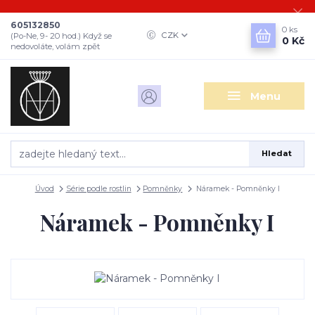
605132850
0
ks
CZK
(Po-Ne, 9- 20 hod.) Když se
0 Kč
nedovoláte, volám zpět
Menu
Hledat
Úvod
Série podle rostlin
Pomněnky
Náramek - Pomněnky I
Náramek - Pomněnky I