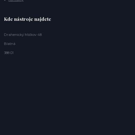
Kde nástroje najdete
Drahenický Málkov 48
Blatná
388 01