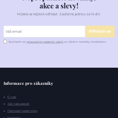
akce a slevy!
Můžete se kdykoli odhlásit. Zasíláme jednou za 14 dní.
Přihlásit se
Souhlasím se
zpracováním osobních údajů
za účelem rozesílky newsletteru.
Informace pro zákazníky
O nás
Jak nakupovat
Obchodní podmínky
Kontakty