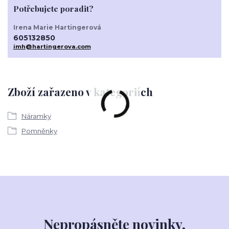
Potřebujete poradit?
Irena Marie Hartingerová
605132850
imh@hartingerova.com
Zboží zařazeno v kategoriích
Náramky
Pomněnky
Nepropásněte novinky,