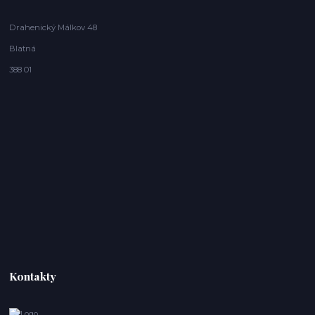
Drahenický Málkov 48
Blatná
388 01
Kontakty