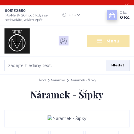
605132850
0
ks
CZK
(Po-Ne, 9- 20 hod.) Když se
0 Kč
nedovoláte, volám zpět
Menu
Hledat
Úvod
Náramky
Náramek - Šípky
Náramek - Šípky