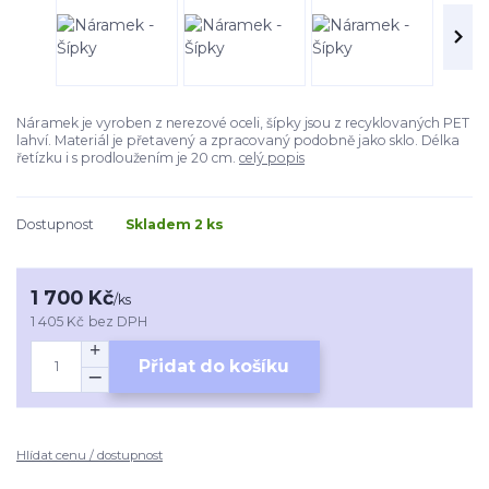
Náramek je vyroben z nerezové oceli, šípky jsou z recyklovaných PET
lahví. Materiál je přetavený a zpracovaný podobně jako sklo. Délka
řetízku i s prodloužením je 20 cm.
celý popis
Dostupnost
Skladem 2 ks
1 700 Kč
/
ks
1 405 Kč
bez DPH
Přidat do košíku
Hlídat cenu / dostupnost