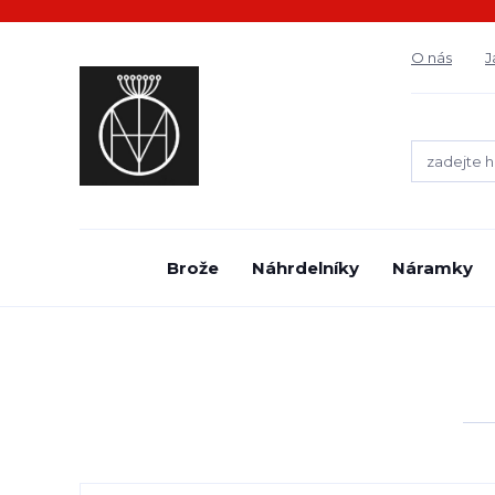
O nás
J
Brože
Náhrdelníky
Náramky