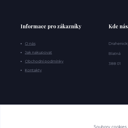
Informace pro zákazníky
Kde nás
O nás
Drahenick
Jak nakupovat
Blatná
Obchodní podmínky
388 01
Kontakty
Soubory cookies