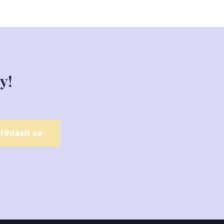
y!
řihlásit se