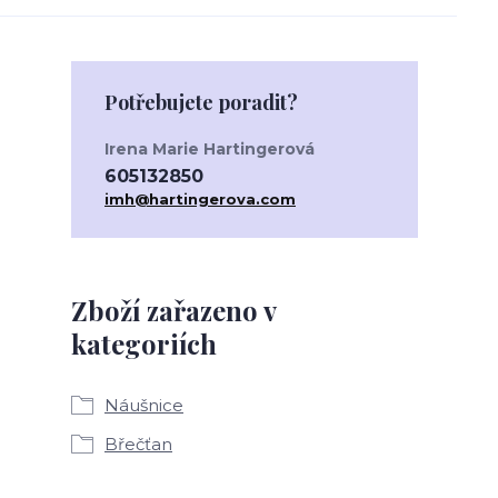
Potřebujete poradit?
Irena Marie Hartingerová
605132850
imh@hartingerova.com
Zboží zařazeno v
kategoriích
Náušnice
Břečťan