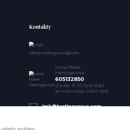
Kontakty
eshop.hartingerova@com
Irena Marie
Hartingerová
605132850
(Po-Ne, 9- 20 hod.) Když
se nedovoláte, volám zpět
imh@hartingerova.com
 vašeho souhlasu