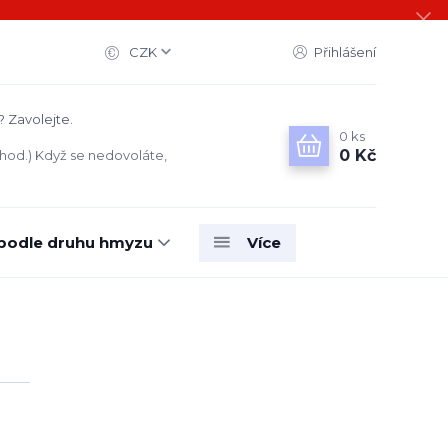
CZK
Přihlášení
? Zavolejte.
0
ks
0 Kč
 hod.) Když se nedovoláte,
 podle druhu hmyzu
Více