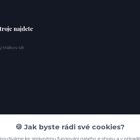
troje najdete
ý Málkov 48
🍪 Jak byste rádi své cookies?
 používáme ke správnému fungování našeho e-shopu a v případě