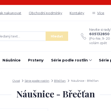
ak nakupovat
Obchodní podmínky
Kontakty
Více
Nevíte si rady
605132850
Hledat
(Po-Ne, 9- 20
volám zpět
Náušnice
Prsteny
Série podle rostlin
Série
Úvod
Série podle rostlin
Břečťan
Náušnice - Břečťan
Náušnice - Břečťan