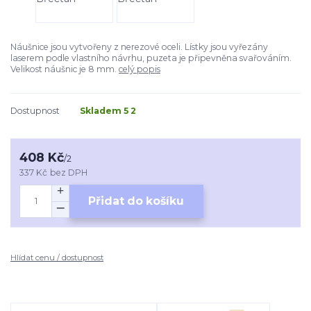
Náušnice jsou vytvořeny z nerezové oceli. Lístky jsou vyřezány
laserem podle vlastního návrhu, puzeta je připevněna svařováním.
Velikost náušnic je 8 mm.
celý popis
Dostupnost
Skladem 5 2
408 Kč
/
2
337 Kč
bez DPH
Přidat do košíku
Hlídat cenu / dostupnost