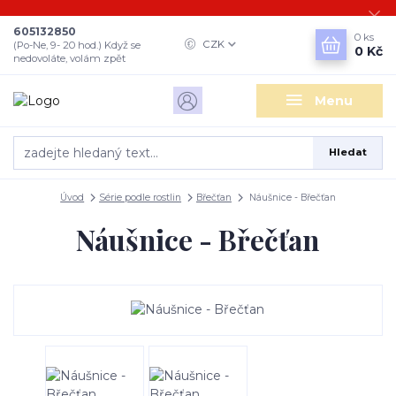
605132850
0
ks
CZK
(Po-Ne, 9- 20 hod.) Když se
0 Kč
nedovoláte, volám zpět
Menu
Hledat
Úvod
Série podle rostlin
Břečťan
Náušnice - Břečťan
Náušnice - Břečťan