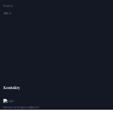
Blatná
388 01
Kontakty
eshop.hartingerova@com