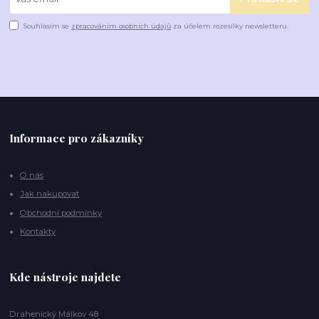
Souhlasím se
zpracováním osobních údajů
za účelem rozesílky newsletteru.
Informace pro zákazníky
O nás
Jak nakupovat
Obchodní podmínky
Kontakty
Kde nástroje najdete
Drahenický Málkov 48