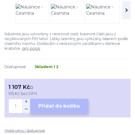
Náušnice jsou vytvořeny z nerezové oceli, barevné části jsou z
recyklovaných PEt lahví. Lístky cesmíny jsou vyřezány laserem podle
vlastního návrhu. Dodávám z nerezovými zarážkami v dárkové
krabičce.
celý popis
Dostupnost
Skladem 1 2
1 107 Kč
/
2
915 Kč
bez DPH
Přidat do košíku
Hlídat cenu / dostupnost