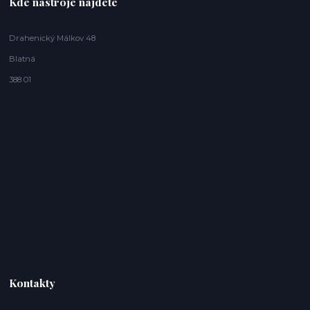
Kde nástroje najdete
Drahenický Málkov 48
Blatná
388 01
Kontakty