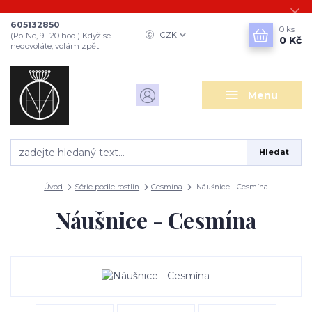
605132850
0
ks
CZK
(Po-Ne, 9- 20 hod.) Když se
0 Kč
nedovoláte, volám zpět
Menu
Hledat
Úvod
Série podle rostlin
Cesmína
Náušnice - Cesmína
Náušnice - Cesmína