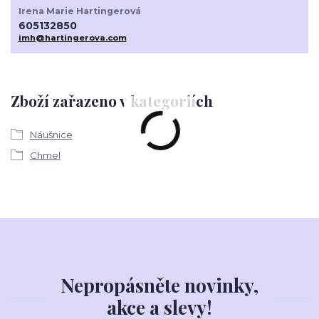
Irena Marie Hartingerová
605132850
imh@hartingerova.com
Zboží zařazeno v kategoriích
Náušnice
Chmel
Nepropásněte novinky,
akce a slevy!