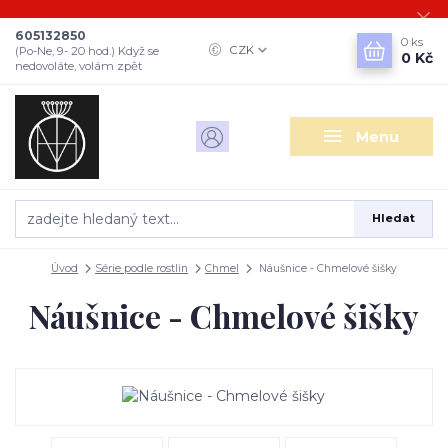
605132850
0
ks
CZK
(Po-Ne, 9- 20 hod.) Když se
0 Kč
nedovoláte, volám zpět
Menu
Hledat
Úvod
Série podle rostlin
Chmel
Náušnice - Chmelové šišky
Náušnice - Chmelové šišky