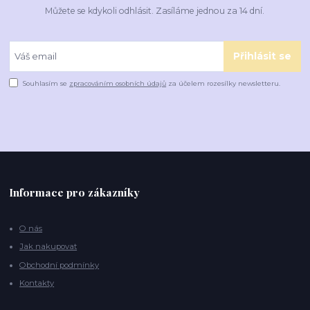
Můžete se kdykoli odhlásit. Zasíláme jednou za 14 dní.
Přihlásit se
Souhlasím se
zpracováním osobních údajů
za účelem rozesílky newsletteru.
Informace pro zákazníky
O nás
Jak nakupovat
Obchodní podmínky
Kontakty