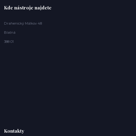
Kde nástroje najdete
Drahenický Málkov 48
Blatná
388 01
Kontakty