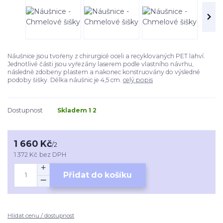
Náušnice jsou tvořeny z chirurgicé oceli a recyklovaných PET lahví.
Jednotlivé části jsou vyřezány laserem podle vlastního návrhu,
následně zdobeny plastem a nakonec konstruovány do výsledné
podoby šišky. Délka náušnic je 4,5 cm.
celý popis
Dostupnost
Skladem 1 2
1 660 Kč
/
2
1 372 Kč
bez DPH
Přidat do košíku
Hlídat cenu / dostupnost