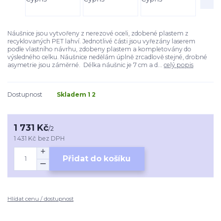
Náušnice jsou vytvořeny z nerezové oceli, zdobené plastem z
recyklovaných PET lahví. Jednotlivé části jsou vyřezány laserem
podle vlastního návrhu, zdobeny plastem a kompletovány do
výsledného celku. Náušnice nedělám úplně zrcadlově stejné, drobné
asymetrie jsou záměrné. Délka náušnic je 7 cm a d...
celý popis
Dostupnost
Skladem 1 2
1 731 Kč
/
2
1 431 Kč
bez DPH
Přidat do košíku
Hlídat cenu / dostupnost