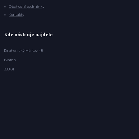
Obchodní podmínky
Kontakty
Kde nástroje najdete
Drahenický Málkov 48
Blatná
388 01