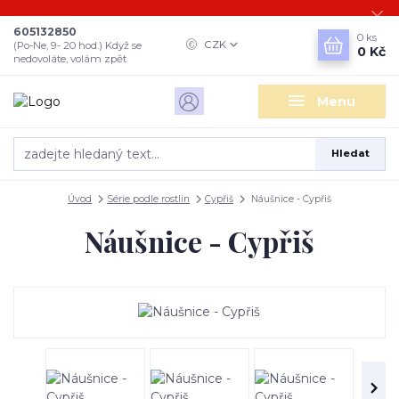
605132850
0
ks
CZK
(Po-Ne, 9- 20 hod.) Když se
0 Kč
nedovoláte, volám zpět
Menu
Hledat
Úvod
Série podle rostlin
Cypřiš
Náušnice - Cypřiš
Náušnice - Cypřiš