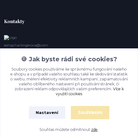
Kontakty
eshop.hartingerova@com
🍪 Jak byste rádi své cookies?
Irena Marie Hartingerová
605132850
Soubory cookies používáme ke správnému fungování našeho
(Po-Ne, 9- 20 hod.) Když se nedovoláte, volám zpět
e-shopu a v případě vašeho souhlasu také ke sledování statistik
o webu, měření efektivity reklamních kampaní, zapamatování
imh@hartingerova.com
vašeho oblíbeného nastavení při používání stránek, či
zobrazení reklam odpovídajících vašim preferencím.
Více k
využití cookies
Souhlasím
Nastavení
Souhlas můžete odmítnout
zde
.
Vytvořeno na
Eshop-rychle.cz