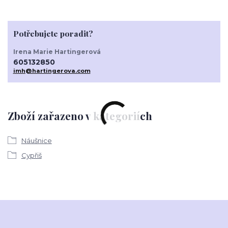
Potřebujete poradit?
Irena Marie Hartingerová
605132850
imh@hartingerova.com
Zboží zařazeno v kategoriích
Náušnice
Cypřiš