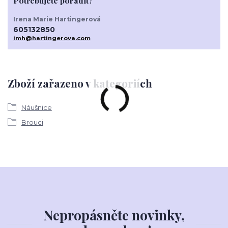
Potřebujete poradit?
Irena Marie Hartingerová
605132850
imh@hartingerova.com
Zboží zařazeno v kategoriích
Náušnice
Brouci
Nepropásněte novinky,