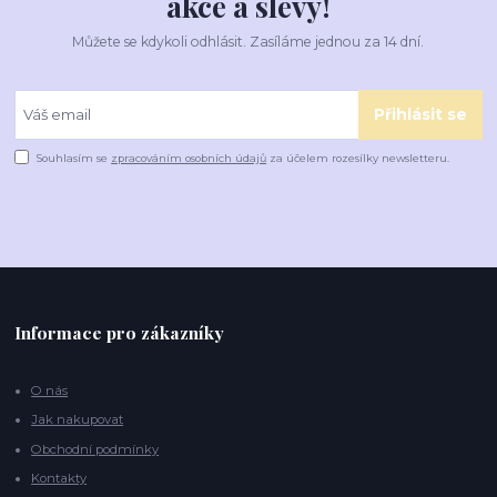
akce a slevy!
Můžete se kdykoli odhlásit. Zasíláme jednou za 14 dní.
Přihlásit se
Souhlasím se
zpracováním osobních údajů
za účelem rozesílky newsletteru.
Informace pro zákazníky
O nás
Jak nakupovat
Obchodní podmínky
Kontakty