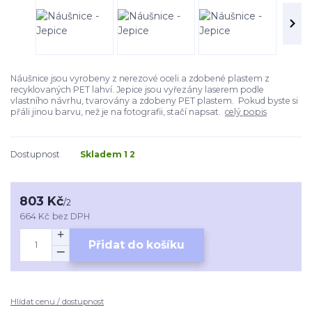
Náušnice jsou vyrobeny z nerezové oceli a zdobené plastem z
recyklovaných PET lahví. Jepice jsou vyřezány laserem podle
vlastního návrhu, tvarovány a zdobeny PET plastem. Pokud byste si
přáli jinou barvu, než je na fotografii, stačí napsat.
celý popis
Dostupnost
Skladem 1 2
803 Kč
/
2
664 Kč
bez DPH
Přidat do košíku
Hlídat cenu / dostupnost