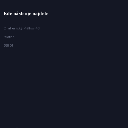
Kde nástroje najdete
Drahenický Málkov 48
Blatná
388 01