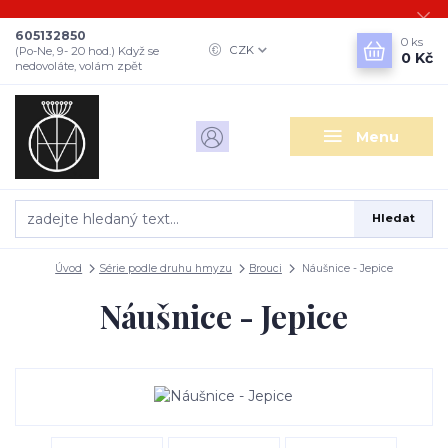
605132850
0
ks
CZK
(Po-Ne, 9- 20 hod.) Když se
0 Kč
nedovoláte, volám zpět
Menu
Hledat
Úvod
Série podle druhu hmyzu
Brouci
Náušnice - Jepice
Náušnice - Jepice