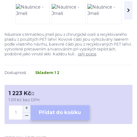
Náušnice s tématikou jmelí jsou z chirurgické oceli a recyklovaného
plastu z použitých PET lahví. Kovové části jsou vyřezávány laserem
podle vlastního návrhu, barevné části jsou z recyklovaných PET lahví,
vytvořené přetavením a tvarováním při vysokých teplotách,
podobně jako vinuté sklo. Každou kuli...
celý popis
Dostupnost
Skladem 1 2
1 223 Kč
/
2
1 011 Kč
bez DPH
Přidat do košíku