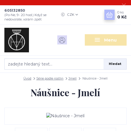
605132850
0
ks
CZK
(Po-Ne, 9- 20 hod.) Když se
0 Kč
nedovoláte, volám zpět
Menu
Hledat
Úvod
Série podle rostlin
Jmelí
Náušnice - Jmelí
Náušnice - Jmelí