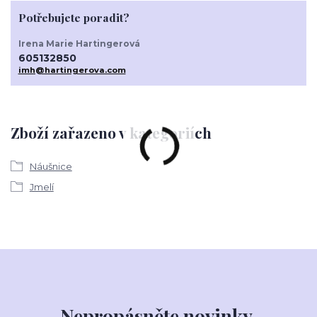
Potřebujete poradit?
Irena Marie Hartingerová
605132850
imh@hartingerova.com
Zboží zařazeno v kategoriích
Náušnice
Jmelí
Nepropásněte novinky,