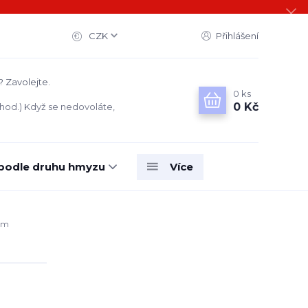
CZK
Přihlášení
? Zavolejte.
0
ks
0 Kč
 hod.) Když se nedovoláte,
 podle druhu hmyzu
Více
tem