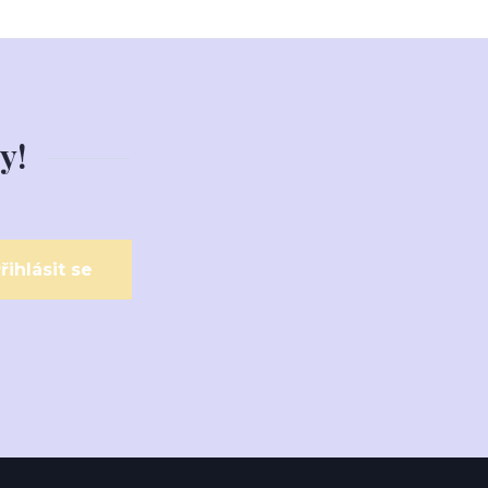
y!
řihlásit se