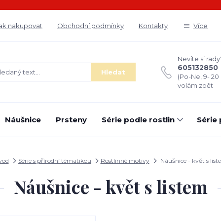
ak nakupovat
Obchodní podmínky
Kontakty
Více
Nevíte si rady
605132850
Hledat
(Po-Ne, 9- 20
volám zpět
Náušnice
Prsteny
Série podle rostlin
Série
vod
Série s přírodní tématikou
Rostlinné motivy
Náušnice - květ s lis
Náušnice - květ s listem