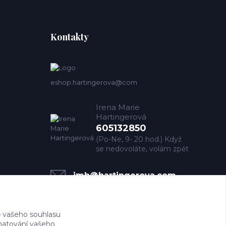
Kontakty
eshop.hartingerova@com
Irena Marie
Hartingerová
605132850
(Po-Ne, 9- 20 hod.) Když
se nedovoláte, volám zpět
imh@hartingerova.com
 vašeho souhlasu
amatování vašeho