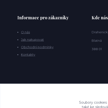
Informace pro zákazníky
Kde nás
O nás
Drahenick
Jak nakupovat
Blatná
Obchodní podmínky
388 01
Kontakty
Soubory cookies
také ke sledová