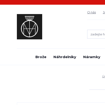
O nás
J
Brože
Náhrdelníky
Náramky
Ú