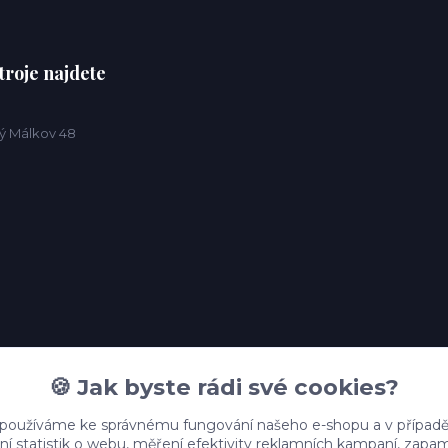
troje najdete
ý Málkov 48
🍪 Jak byste rádi své cookies?
 používáme ke správnému fungování našeho e-shopu a v případě
ní statistik o webu, měření efektivity reklamních kampaní, zap