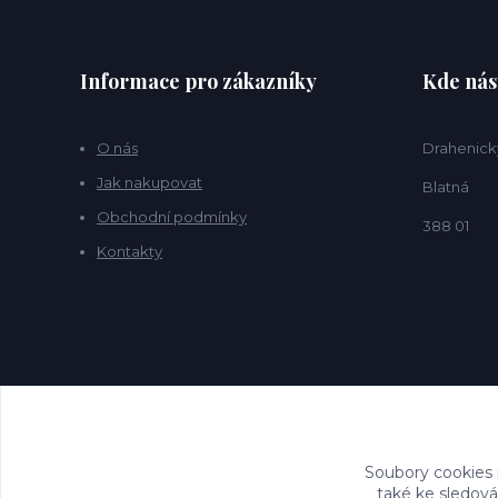
Informace pro zákazníky
Kde nás
O nás
Drahenick
Jak nakupovat
Blatná
Obchodní podmínky
388 01
Kontakty
Soubory cookies
také ke sledová