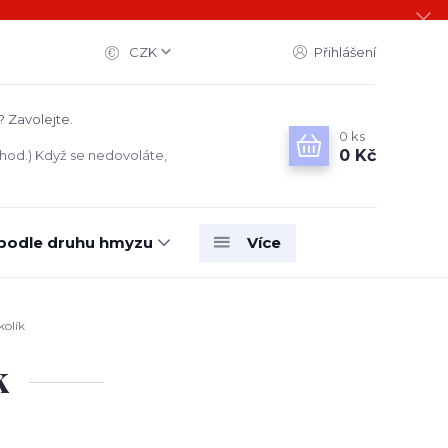
CZK
Přihlášení
? Zavolejte.
0
ks
0 Kč
 hod.) Když se nedovoláte,
 podle druhu hmyzu
Více
kolík
k