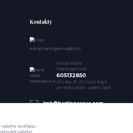
Kontakty
eshop.hartingerova@com
Irena Marie
Hartingerová
605132850
(Po-Ne, 9- 20 hod.) Když
se nedovoláte, volám zpět
imh@hartingerova.com
 vašeho souhlasu
amatování vašeho