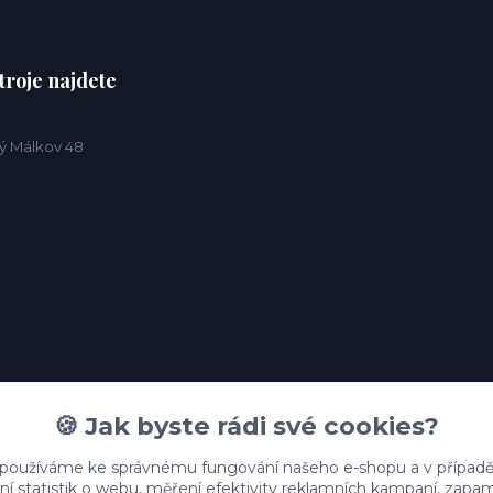
troje najdete
ý Málkov 48
🍪 Jak byste rádi své cookies?
 používáme ke správnému fungování našeho e-shopu a v případě
ní statistik o webu, měření efektivity reklamních kampaní, zap