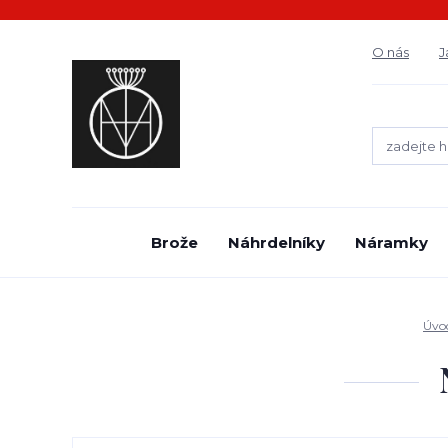
O nás
J
Brože
Náhrdelníky
Náramky
Úvo