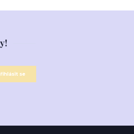
y!
řihlásit se