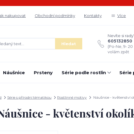
ak nakupovat
Obchodní podmínky
Kontakty
Více
Nevíte si rady
605132850
Hledat
(Po-Ne, 9- 20
volám zpět
Náušnice
Prsteny
Série podle rostlin
Série
d
Série s přírodní tématikou
Rostlinné motivy
Náušnice - květenství o
Náušnice - květenství okolí