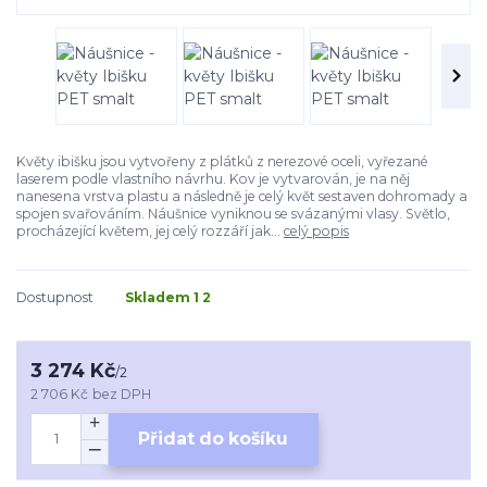
Květy ibišku jsou vytvořeny z plátků z nerezové oceli, vyřezané
laserem podle vlastního návrhu. Kov je vytvarován, je na něj
nanesena vrstva plastu a následně je celý květ sestaven dohromady a
spojen svařováním. Náušnice vyniknou se svázanými vlasy. Světlo,
procházející květem, jej celý rozzáří jak...
celý popis
Dostupnost
Skladem 1 2
3 274 Kč
/
2
2 706 Kč
bez DPH
Přidat do košíku