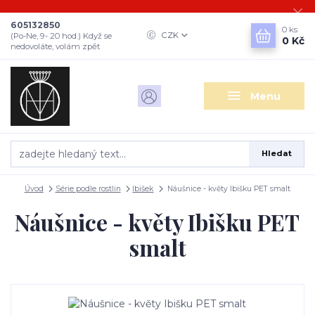
605132850
0
ks
CZK
(Po-Ne, 9- 20 hod.) Když se
0 Kč
nedovoláte, volám zpět
Menu
Hledat
Úvod
Série podle rostlin
Ibišek
Náušnice - květy Ibišku PET smalt
Náušnice - květy Ibišku PET
smalt