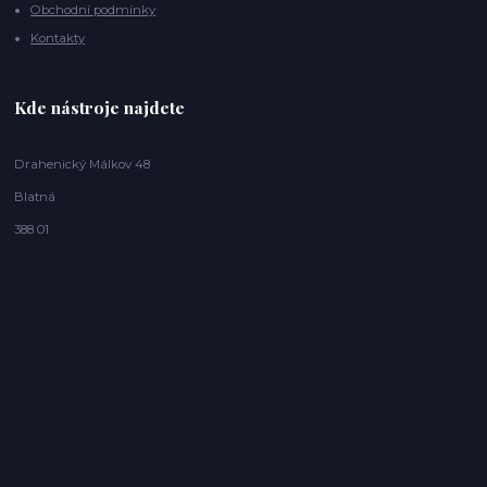
Obchodní podmínky
Kontakty
Kde nástroje najdete
Drahenický Málkov 48
Blatná
388 01