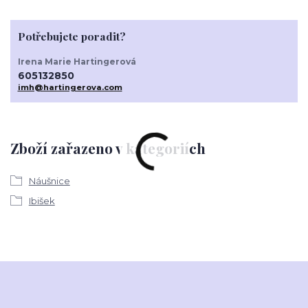
Potřebujete poradit?
Irena Marie Hartingerová
605132850
imh@hartingerova.com
Zboží zařazeno v kategoriích
Náušnice
Ibišek