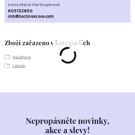
Irena Marie Hartingerová
605132850
imh@hartingerova.com
Zboží zařazeno v kategoriích
Náušnice
Leknín
Nepropásněte novinky,
akce a slevy!