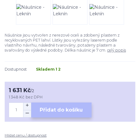
Náušnice jsou vytvořen z nerezové oceli a zdobený plastem z
recyklovaných PET lahví. Lístky jsou vyřezány laserem podle
vlastního návrhu, následně tvarovány, potaženy plastem a
svařovány do výsledné podoby. Délka náušnic je 7 cm.
celý popis
Dostupnost
Skladem 1 2
1 631 Kč
/
2
1 348 Kč
bez DPH
Přidat do košíku
Hlídat cenu / dostupnost