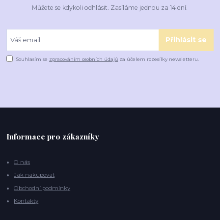
Můžete se kdykoli odhlásit. Zasíláme jednou za 14 dní.
Přihlásit se
Souhlasím se
zpracováním osobních údajů
za účelem rozesílky newsletteru.
Informace pro zákazníky
O nás
Jak nakupovat
Obchodní podmínky
Kontakty