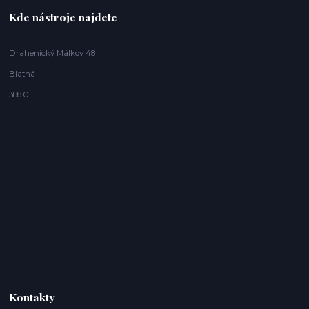
Kde nástroje najdete
Drahenický Málkov 48
Blatná
388 01
Kontakty