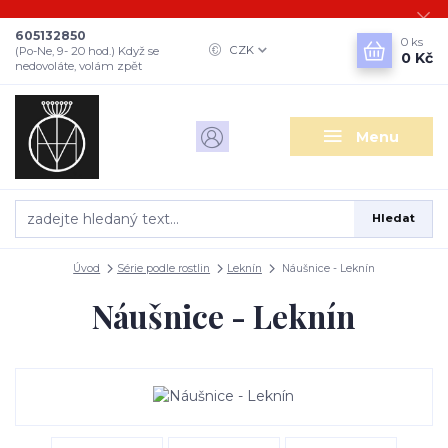
605132850
0
ks
CZK
(Po-Ne, 9- 20 hod.) Když se
0 Kč
nedovoláte, volám zpět
Menu
Hledat
Úvod
Série podle rostlin
Leknín
Náušnice - Leknín
Náušnice - Leknín