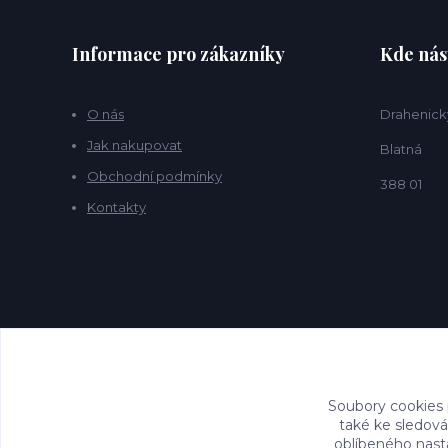
Informace pro zákazníky
Kde nás
O nás
Drahenick
Jak nakupovat
Blatná
Obchodní podmínky
388 01
Kontakty
Soubory cookies
také ke sledová
oblíbeného nasta