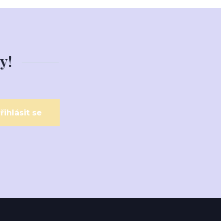
y!
řihlásit se