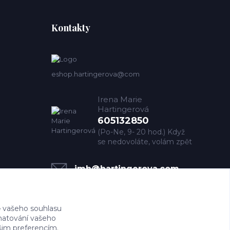
Kontakty
eshop.hartingerova@com
Irena Marie
Hartingerová
605132850
(Po-Ne, 9- 20 hod.) Když
se nedovoláte, volám zpět
imh@hartingerova.com
 vašeho souhlasu
amatování vašeho
ašim preferencím.