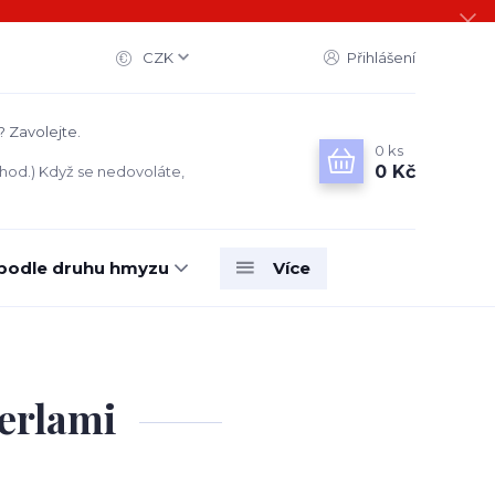
CZK
Přihlášení
? Zavolejte.
0
ks
0 Kč
 hod.) Když se nedovoláte,
 podle druhu hmyzu
Více
perlami