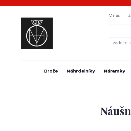
O nás
J
Brože
Náhrdelníky
Náramky
Náušni