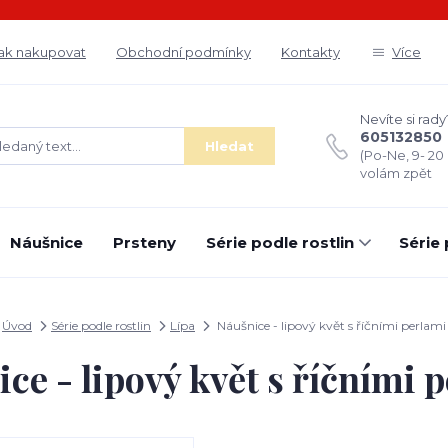
ak nakupovat
Obchodní podmínky
Kontakty
Více
Nevíte si rady
605132850
Hledat
(Po-Ne, 9- 20
volám zpět
Náušnice
Prsteny
Série podle rostlin
Série
Úvod
Série podle rostlin
Lípa
Náušnice - lipový květ s říčními perlami
ce - lipový květ s říčními 