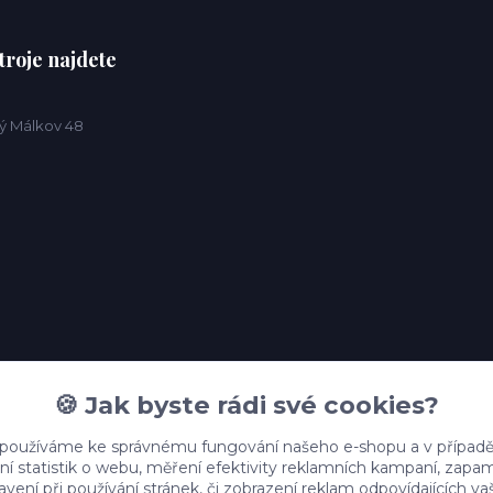
troje najdete
ý Málkov 48
🍪 Jak byste rádi své cookies?
 používáme ke správnému fungování našeho e-shopu a v případě
ní statistik o webu, měření efektivity reklamních kampaní, zap
vení při používání stránek, či zobrazení reklam odpovídajících v