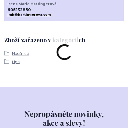
Irena Marie Hartingerová
605132850
imh@hartingerova.com
Zboží zařazeno v kategoriích
Náušnice
Lípa
Nepropásněte novinky,
akce a slevy!