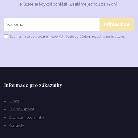
Můžete se kdykoli odhlásit. Zasíláme jednou za 14 dní.
Přihlásit se
Souhlasím se
zpracováním osobních údajů
za účelem rozesílky newsletteru.
Informace pro zákazníky
O nás
Jak nakupovat
Obchodní podmínky
Kontakty