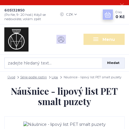
605132850
0
ks
CZK
(Po-Ne, 9- 20 hod.) Když se
0 Kč
nedovoláte, volám zpět
Menu
Hledat
Úvod
Série podle rostlin
Lípa
Náušnice - lipový list PET smalt puzety
Náušnice - lipový list PET
smalt puzety