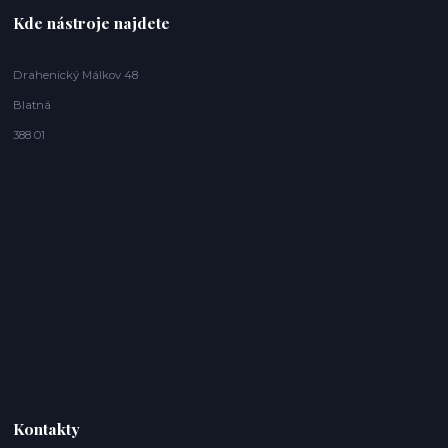
Kde nástroje najdete
Drahenický Málkov 48
Blatná
388 01
Kontakty