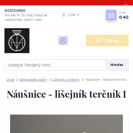
605132850
0
ks
CZK
(Po-Ne, 9- 20 hod.) Když se
0 Kč
nedovoláte, volám zpět
Menu
Hledat
Úvod
Série podle rostlin
Lišejníky a mechy
Náušnice - lišejník terčník I
Náušnice - lišejník terčník I