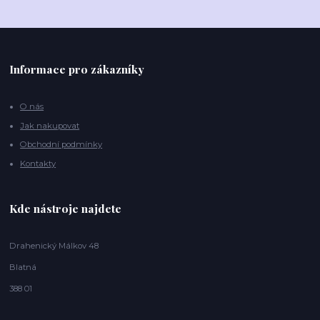
Informace pro zákazníky
O nás
Jak nakupovat
Obchodní podmínky
Kontakty
Kde nástroje najdete
Drahenický Málkov 48
Blatná
388 01