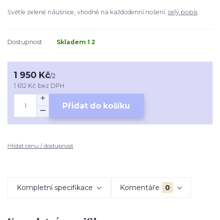
Světle zelené náušnice, vhodné na každodenní nošení.
celý popis
Dostupnost
Skladem 1 2
1 950 Kč
/
2
1 612 Kč
bez DPH
Přidat do košíku
Hlídat cenu / dostupnost
Kompletní specifikace
Komentáře
0