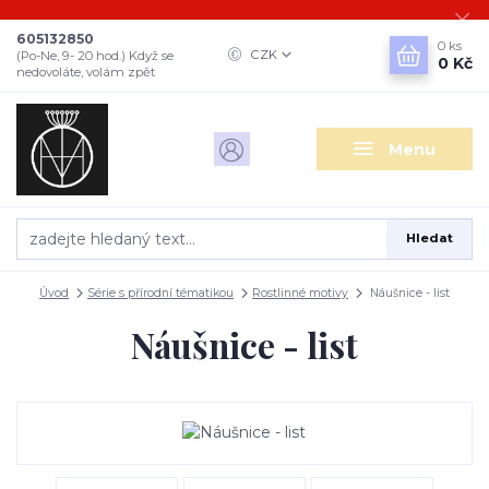
605132850
0
ks
CZK
(Po-Ne, 9- 20 hod.) Když se
0 Kč
nedovoláte, volám zpět
Menu
Hledat
Úvod
Série s přírodní tématikou
Rostlinné motivy
Náušnice - list
Náušnice - list