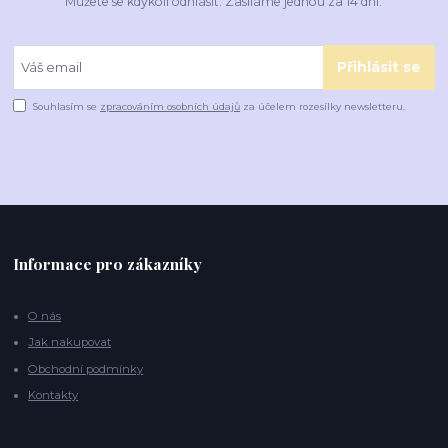
Můžete se kdykoli odhlásit. Zasíláme jednou za 14 dní.
Přihlásit se
Souhlasím se
zpracováním osobních údajů
za účelem rozesílky newsletteru.
Informace pro zákazníky
O nás
Jak nakupovat
Obchodní podmínky
Kontakty