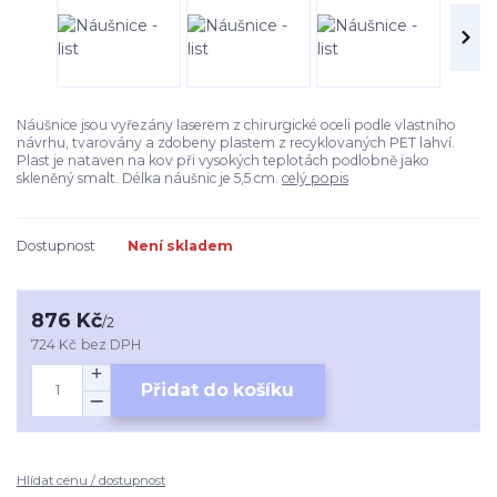
Náušnice jsou vyřezány laserem z chirurgické oceli podle vlastního
návrhu, tvarovány a zdobeny plastem z recyklovaných PET lahví.
Plast je nataven na kov při vysokých teplotách podlobně jako
skleněný smalt. Délka náušnic je 5,5 cm.
celý popis
Dostupnost
Není skladem
876 Kč
/
2
724 Kč
bez DPH
Přidat do košíku
Hlídat cenu / dostupnost