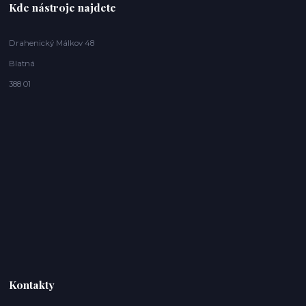
Kde nástroje najdete
Drahenický Málkov 48
Blatná
388 01
Kontakty