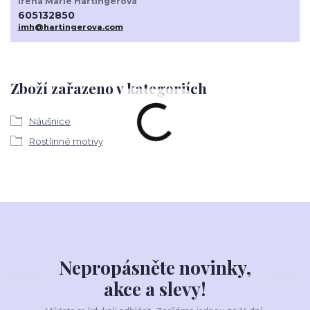
Irena Marie Hartingerová
605132850
imh@hartingerova.com
Zboží zařazeno v kategoriích
Náušnice
Rostlinné motivy
Nepropásněte novinky,
akce a slevy!