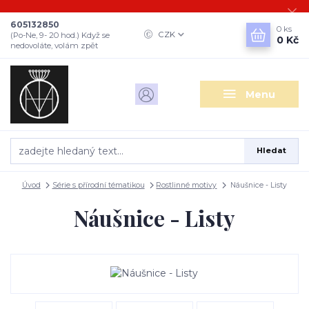
605132850
0
ks
CZK
(Po-Ne, 9- 20 hod.) Když se
0 Kč
nedovoláte, volám zpět
Menu
Hledat
Úvod
Série s přírodní tématikou
Rostlinné motivy
Náušnice - Listy
Náušnice - Listy