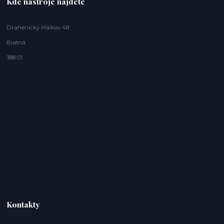
Kde nástroje najdete
Drahenický Málkov 48
Blatná
388 01
Kontakty