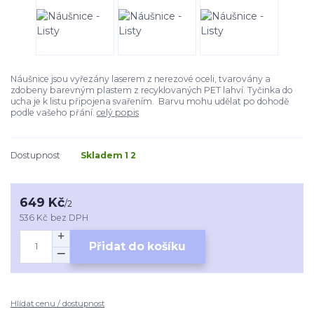
Náušnice jsou vyřezány laserem z nerezové oceli, tvarovány a
zdobeny barevným plastem z recyklovaných PET lahví. Tyčinka do
ucha je k listu připojena svařením. Barvu mohu udělat po dohodě
podle vašeho přání.
celý popis
Dostupnost
Skladem 1 2
649 Kč
/
2
536 Kč
bez DPH
Přidat do košíku
Hlídat cenu / dostupnost