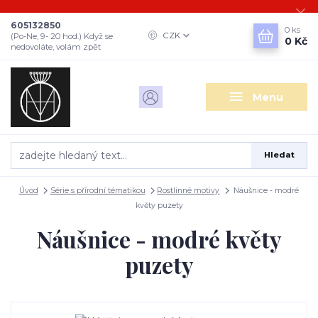
605132850
0
ks
CZK
(Po-Ne, 9- 20 hod.) Když se
0 Kč
nedovoláte, volám zpět
Menu
Hledat
Úvod
Série s přírodní tématikou
Rostlinné motivy
Náušnice - modré
květy puzety
Náušnice - modré květy
puzety