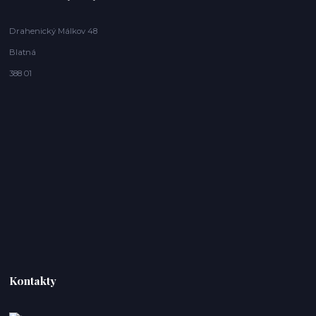
Drahenický Málkov 48
Blatná
388 01
Kontakty