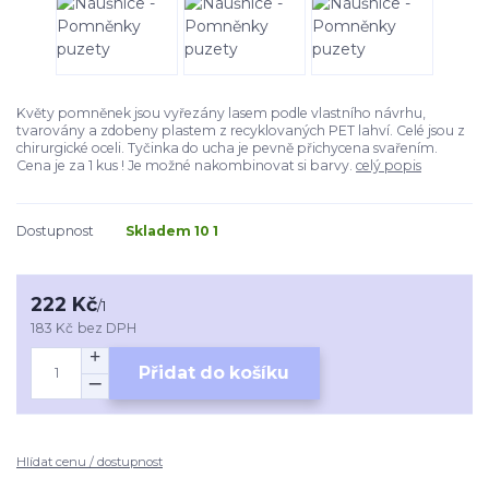
Květy pomněnek jsou vyřezány lasem podle vlastního návrhu,
tvarovány a zdobeny plastem z recyklovaných PET lahví. Celé jsou z
chirurgické oceli. Tyčinka do ucha je pevně přichycena svařením.
Cena je za 1 kus ! Je možné nakombinovat si barvy.
celý popis
Dostupnost
Skladem 10 1
222 Kč
/
1
183 Kč
bez DPH
Přidat do košíku
Hlídat cenu / dostupnost