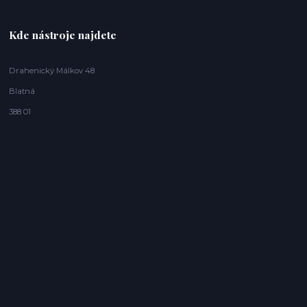
Kde nástroje najdete
Drahenický Málkov 48
Blatná
388 01