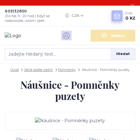
605132850
0
ks
CZK
(Po-Ne, 9- 20 hod.) Když se
0 Kč
nedovoláte, volám zpět
Menu
Hledat
Úvod
Série podle rostlin
Pomněnky
Náušnice - Pomněnky puzety
Náušnice - Pomněnky
puzety