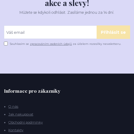
akce a slevy!
Můžete se kdykoli odhlásit. Zasíláme jednou za 14 dní.
Přihlásit se
Souhlasím se
zpracováním osobních údajů
za účelem rozesílky newsletteru.
Informace pro zákazníky
O nás
Jak nakupovat
Obchodní podmínky
Kontakty