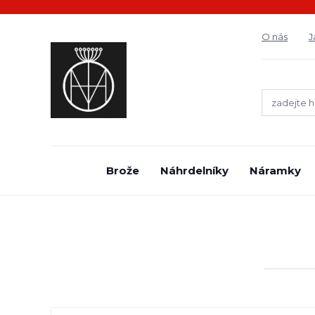
O nás
J
Brože
Náhrdelníky
Náramky