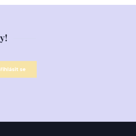
y!
řihlásit se