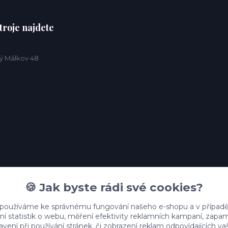
troje najdete
ý Málkov 48
🍪 Jak byste rádi své cookies?
 používáme ke správnému fungování našeho e-shopu a v případě
ní statistik o webu, měření efektivity reklamních kampaní, zap
vení při používání stránek, či zobrazení reklam odpovídajících v