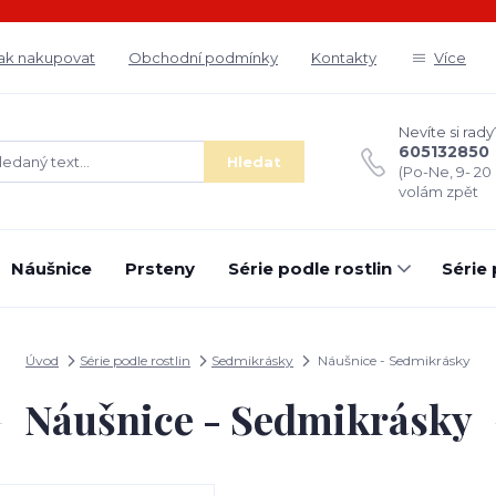
ak nakupovat
Obchodní podmínky
Kontakty
Více
Nevíte si rady
605132850
Hledat
(Po-Ne, 9- 20
volám zpět
Náušnice
Prsteny
Série podle rostlin
Série
Úvod
Série podle rostlin
Sedmikrásky
Náušnice - Sedmikrásky
Náušnice - Sedmikrásky