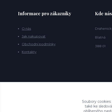
Informace pro zákazníky
Kde nás
O nás
Drahenick
Jak nakupovat
Blatná
Obchodní podmínky
388 01
Kontakty
Soubory cookies
také ke sledová
oblíbeného nasta