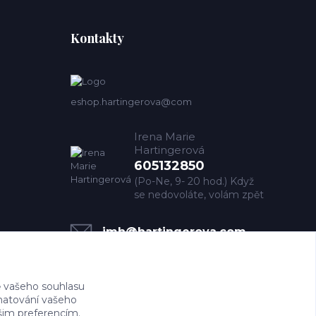
Kontakty
eshop.hartingerova@com
Irena Marie
Hartingerová
605132850
(Po-Ne, 9- 20 hod.) Když
se nedovoláte, volám zpět
imh@hartingerova.com
 vašeho souhlasu
amatování vašeho
ašim preferencím.