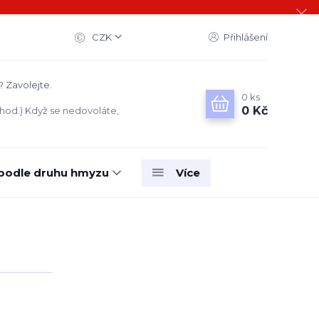
CZK
Přihlášení
? Zavolejte.
0
ks
0 Kč
 hod.) Když se nedovoláte,
 podle druhu hmyzu
Více