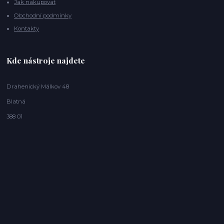
Jak nakupovat
Obchodní podmínky
Kontakty
Kde nástroje najdete
Drahenický Málkov 48
Blatná
388 01