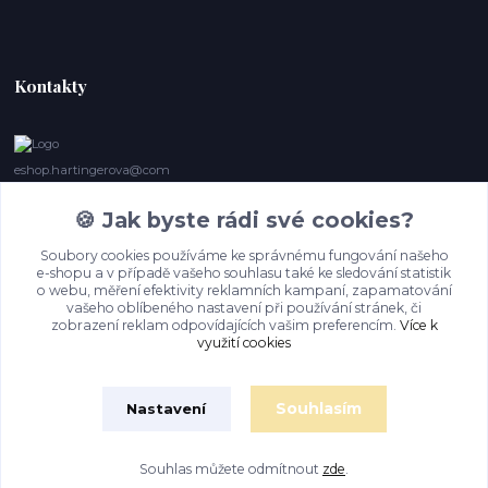
Kontakty
eshop.hartingerova@com
🍪 Jak byste rádi své cookies?
Irena Marie Hartingerová
605132850
Soubory cookies používáme ke správnému fungování našeho
(Po-Ne, 9- 20 hod.) Když se nedovoláte, volám zpět
e-shopu a v případě vašeho souhlasu také ke sledování statistik
o webu, měření efektivity reklamních kampaní, zapamatování
imh@hartingerova.com
vašeho oblíbeného nastavení při používání stránek, či
zobrazení reklam odpovídajících vašim preferencím.
Více k
využití cookies
Souhlasím
Nastavení
Souhlas můžete odmítnout
zde
.
Vytvořeno na
Eshop-rychle.cz