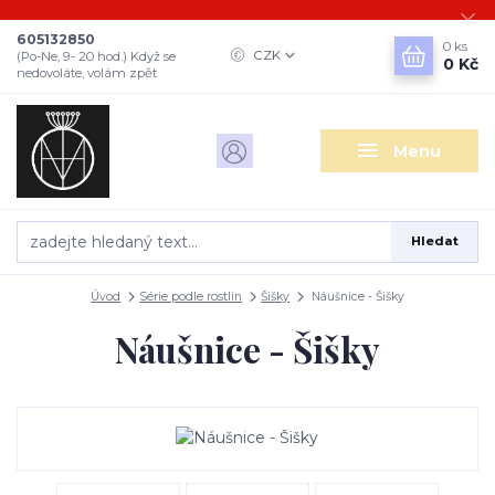
605132850
0
ks
CZK
(Po-Ne, 9- 20 hod.) Když se
0 Kč
nedovoláte, volám zpět
Menu
Hledat
Úvod
Série podle rostlin
Šišky
Náušnice - Šišky
Náušnice - Šišky