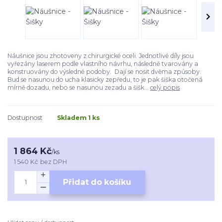
Náušnice jsou zhotoveny z chirurgické oceli. Jednotlivé díly jsou
vyřezány laserem podle vlastního návrhu, následně tvarovány a
konstruovány do výsledné podoby. Dají se nosit dvěma způsoby.
Bud se nasunou do ucha klasicky zepředu, to je pak šiška otočená
mírně dozadu, nebo se nasunou zezadu a šišk...
celý popis
Dostupnost
Skladem 1 ks
1 864 Kč
/
ks
1 540 Kč
bez DPH
Přidat do košíku