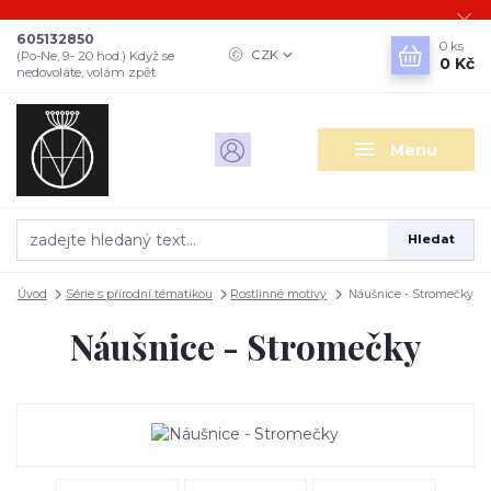
605132850
0
ks
CZK
(Po-Ne, 9- 20 hod.) Když se
0 Kč
nedovoláte, volám zpět
Menu
Hledat
Úvod
Série s přírodní tématikou
Rostlinné motivy
Náušnice - Stromečky
Náušnice - Stromečky