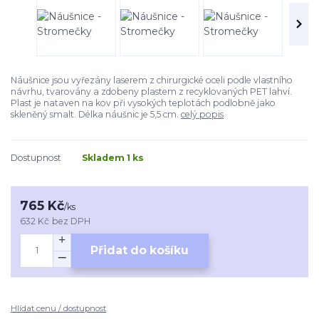
Náušnice jsou vyřezány laserem z chirurgické oceli podle vlastního
návrhu, tvarovány a zdobeny plastem z recyklovaných PET lahví.
Plast je nataven na kov při vysokých teplotách podlobně jako
skleněný smalt. Délka náušnic je 5,5 cm.
celý popis
Dostupnost
Skladem 1 ks
765 Kč
/
ks
632 Kč
bez DPH
Přidat do košíku
Hlídat cenu / dostupnost