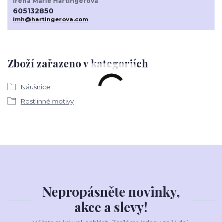
Irena Marie Hartingerová
605132850
imh@hartingerova.com
Zboží zařazeno v kategoriích
Náušnice
Rostlinné motivy
Nepropásněte novinky,
akce a slevy!