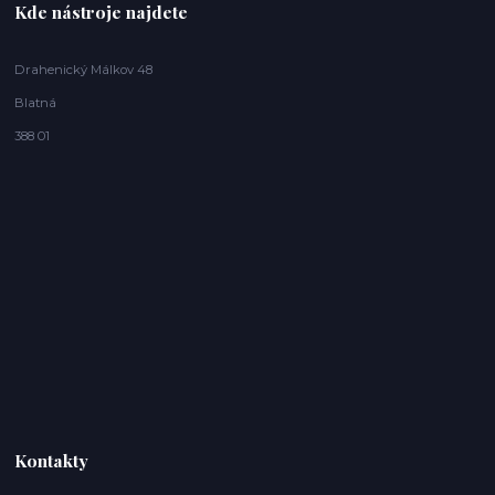
Kde nástroje najdete
Drahenický Málkov 48
Blatná
388 01
Kontakty