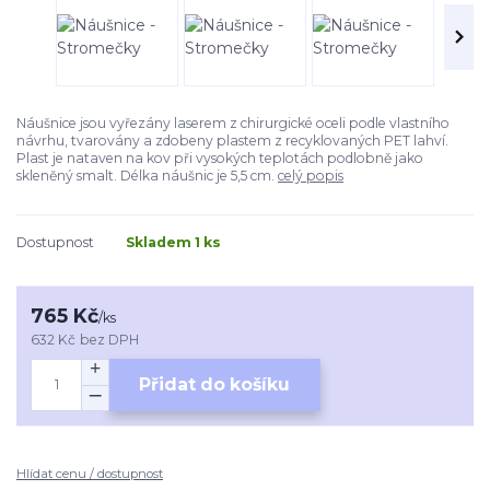
Náušnice jsou vyřezány laserem z chirurgické oceli podle vlastního
návrhu, tvarovány a zdobeny plastem z recyklovaných PET lahví.
Plast je nataven na kov při vysokých teplotách podlobně jako
skleněný smalt. Délka náušnic je 5,5 cm.
celý popis
Dostupnost
Skladem 1 ks
765 Kč
/
ks
632 Kč
bez DPH
Přidat do košíku
Hlídat cenu / dostupnost