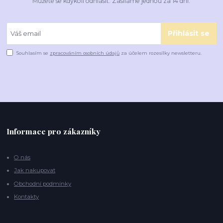
Můžete se kdykoli odhlásit. Zasíláme jednou za 14 dní.
Přihlásit se
Souhlasím se
zpracováním osobních údajů
za účelem rozesílky newsletteru.
Informace pro zákazníky
O nás
Jak nakupovat
Obchodní podmínky
Kontakty