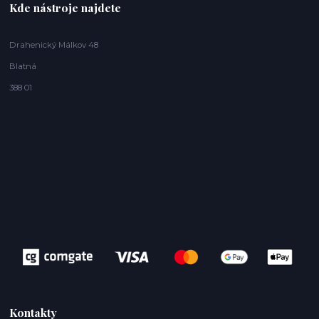
Kde nástroje najdete
Drahenický Málkov 48
Blatná
388 01
Kontakty