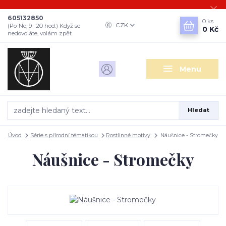
605132850
0
ks
CZK
(Po-Ne, 9- 20 hod.) Když se
0 Kč
nedovoláte, volám zpět
Menu
Hledat
Úvod
Série s přírodní tématikou
Rostlinné motivy
Náušnice - Stromečky
Náušnice - Stromečky