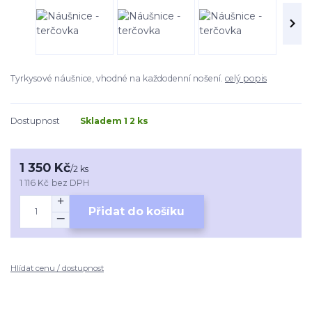
Tyrkysové náušnice, vhodné na každodenní nošení.
celý popis
Dostupnost
Skladem 1 2 ks
1 350 Kč
/
2 ks
1 116 Kč
bez DPH
Přidat do košíku
Hlídat cenu / dostupnost