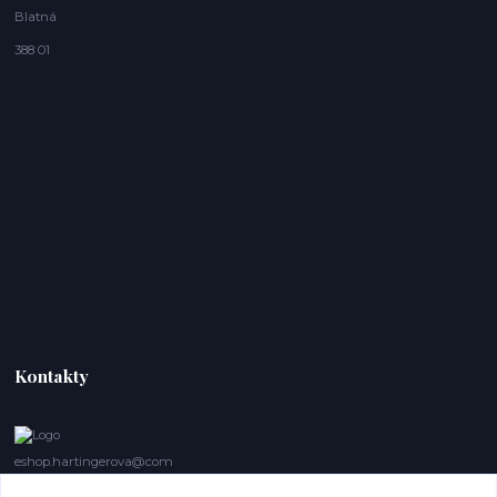
Blatná
388 01
Kontakty
eshop.hartingerova@com