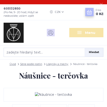
605132850
0
ks
CZK
(Po-Ne, 9- 20 hod.) Když se
0 Kč
nedovoláte, volám zpět
Menu
Hledat
Úvod
Série podle rostlin
Lišejníky a mechy
Náušnice - terčovka
Náušnice - terčovka