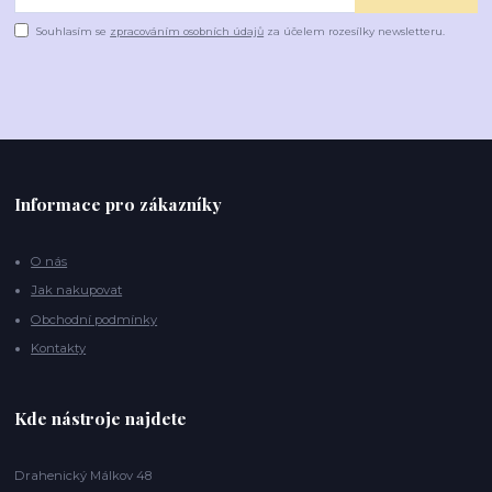
Souhlasím se
zpracováním osobních údajů
za účelem rozesílky newsletteru.
Informace pro zákazníky
O nás
Jak nakupovat
Obchodní podmínky
Kontakty
Kde nástroje najdete
Drahenický Málkov 48