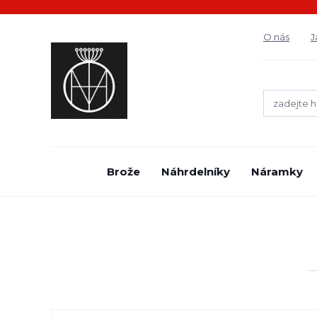
O nás
J
Brože
Náhrdelníky
Náramky