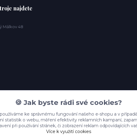
troje najdete
ý Málkov 48
🍪 Jak byste rádi své cookies?
 používáme ke správnému fungování našeho e-shopu a v případě
ní statistik o webu, měření efektivity reklamních kampaní, zap
vení při používání stránek, či zobrazení reklam odpovídajících v
Více k využití cookies