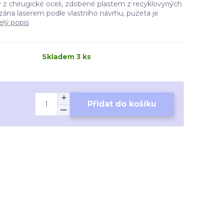
 z chirugické oceli, zdobené plastem z recyklovyných
ezána laserem podle vlastního návrhu, puzeta je
elý popis
Skladem 3 ks
Přidat do košíku