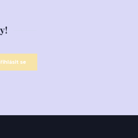
y!
řihlásit se