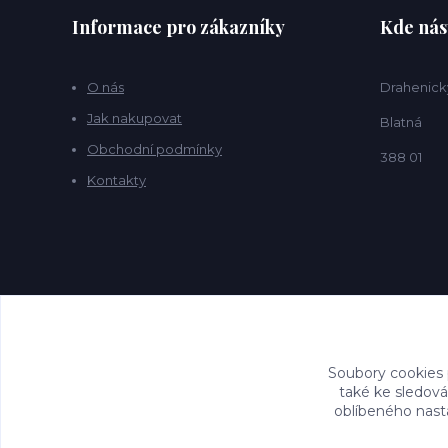
Informace pro zákazníky
Kde nás
O nás
Drahenick
Jak nakupovat
Blatná
Obchodní podmínky
388 01
Kontakty
Soubory cookies
také ke sledová
oblíbeného nasta