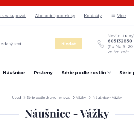
ak nakupovat
Obchodní podmínky
Kontakty
Více
Nevíte si rady
605132850
Hledat
(Po-Ne, 9- 20
volám zpět
Náušnice
Prsteny
Série podle rostlin
Série
Úvod
Série podle druhu hmyzu
Vážky
Náušnice - Vážky
Náušnice - Vážky