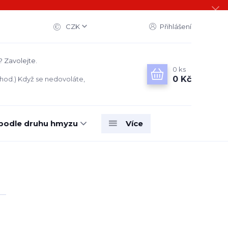
CZK
Přihlášení
? Zavolejte.
0
ks
0 Kč
 hod.) Když se nedovoláte,
 podle druhu hmyzu
Více