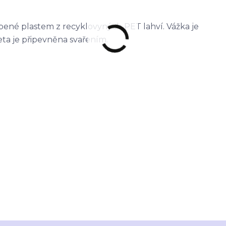
obené plastem z recyklovyných PET lahví. Vážka je
ta je připevněna svařením.