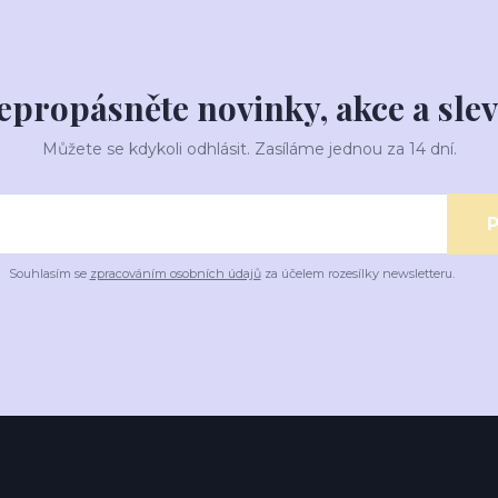
epropásněte novinky, akce a slev
Můžete se kdykoli odhlásit. Zasíláme jednou za 14 dní.
P
Souhlasím se
zpracováním osobních údajů
za účelem rozesílky newsletteru.