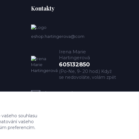
Kontakty
eshop.hartingerova@com
Irena Marie
Hartingerová
605132850
(Po-Ne, 9- 20 hod.) Když
se nedovoláte, volám zpět
imh@hartingerova.com
 vašeho souhlasu
amatování vašeho
ašim preferencím.