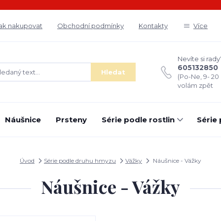
ak nakupovat
Obchodní podmínky
Kontakty
Více
Nevíte si rady
605132850
Hledat
(Po-Ne, 9- 20
volám zpět
Náušnice
Prsteny
Série podle rostlin
Série
Úvod
Série podle druhu hmyzu
Vážky
Náušnice - Vážky
Náušnice - Vážky