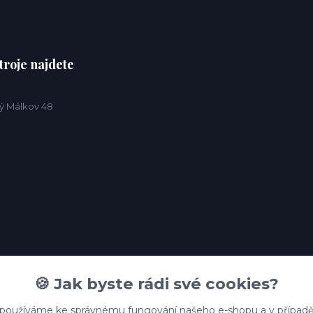
troje najdete
ý Málkov 48
🍪 Jak byste rádi své cookies?
 používáme ke správnému fungování našeho e-shopu a v případě