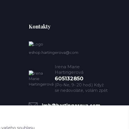
Kontakty
eshop.hartingerova@com
Irena Marie
Hartingerová
605132850
(Po-Ne, 9- 20 hod.) Když
se nedovoláte, volám zpět
imh@hartingerova.com
 vašeho souhlasu