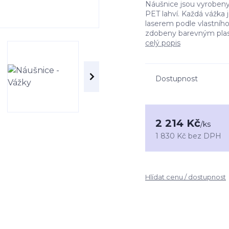
Náušnice jsou vyrobeny
PET lahví. Každá vážka 
laserem podle vlastníh
zdobeny barevným plast
celý popis
Dostupnost
2 214 Kč
/
ks
1 830 Kč
bez DPH
Hlídat cenu / dostupnost