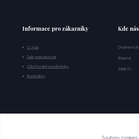
Informace pro zákazníky
Kde nás
O nás
Drahenick
Jak nakupovat
Blatná
Obchodní podmínky
388 01
Kontakty
Soubory cookies