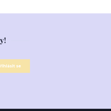
y!
řihlásit se