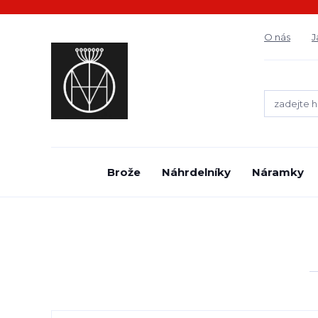
O nás
J
Brože
Náhrdelníky
Náramky