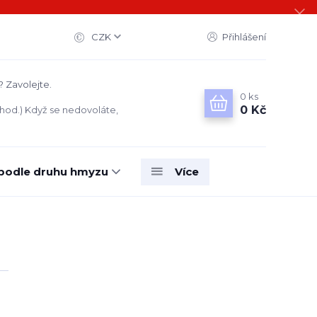
CZK
Přihlášení
? Zavolejte.
0
ks
0 Kč
 hod.) Když se nedovoláte,
 podle druhu hmyzu
Více