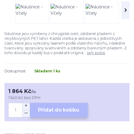
Náušnice jsou vyrobeny z chirugické oceli, zdobené plastem z
recyklovyných PET lahví. Každá včelka je sestavena z jednotlivých
částí, které jsou vyřezány laserem podle vlastního návrhu, následně
tvarovány, spojovány svařováním a zdobeny barevným plastem. Z
toho důvodu je každý kus v podstatě originá...
celý popis
Dostupnost
Skladem 1 ks
1 864 Kč
/
ks
1 540 Kč
bez DPH
Přidat do košíku