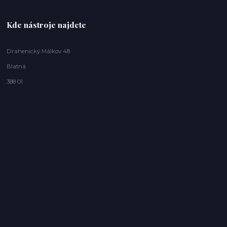
Kde nástroje najdete
Drahenický Málkov 48
Blatná
388 01