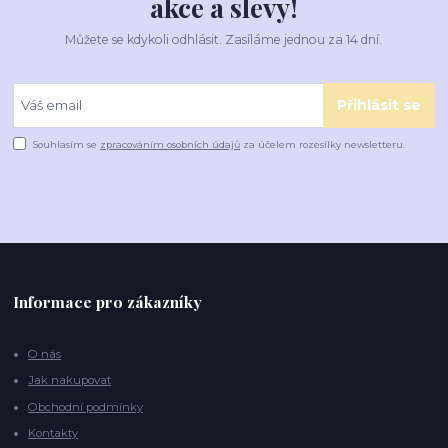
akce a slevy!
Můžete se kdykoli odhlásit. Zasíláme jednou za 14 dní.
Přihlásit se
Souhlasím se
zpracováním osobních údajů
za účelem rozesílky newsletteru.
Informace pro zákazníky
O nás
Jak nakupovat
Obchodní podmínky
Kontakty