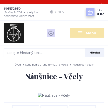
605132850
0
ks
CZK
(Po-Ne, 9- 20 hod.) Když se
0 Kč
nedovoláte, volám zpět
Menu
Hledat
Úvod
Série podle druhu hmyzu
Včela
Náušnice - Včely
Náušnice - Včely