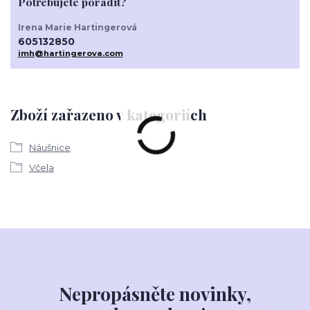
Potřebujete poradit?
Irena Marie Hartingerová
605132850
imh@hartingerova.com
Zboží zařazeno v kategoriích
Náušnice
Včela
Nepropásněte novinky,