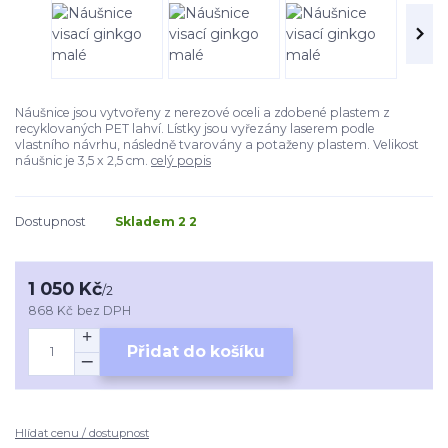
Náušnice jsou vytvořeny z nerezové oceli a zdobené plastem z
recyklovaných PET lahví. Lístky jsou vyřezány laserem podle
vlastního návrhu, následně tvarovány a potaženy plastem. Velikost
náušnic je 3,5 x 2,5 cm.
celý popis
Dostupnost
Skladem 2 2
1 050 Kč
/
2
868 Kč
bez DPH
Přidat do košíku
Hlídat cenu / dostupnost