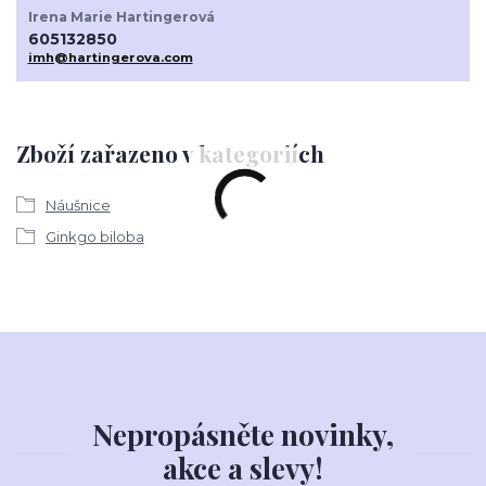
Irena Marie Hartingerová
605132850
imh@hartingerova.com
Zboží zařazeno v kategoriích
Náušnice
Ginkgo biloba
Nepropásněte novinky,
akce a slevy!