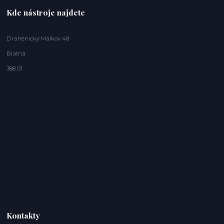
Kde nástroje najdete
Drahenický Málkov 48
Blatná
388 01
Kontakty