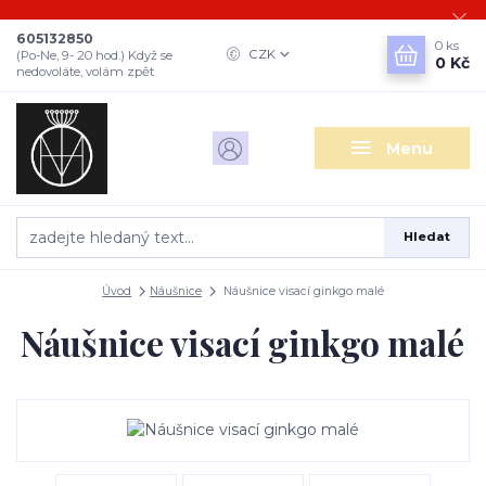
605132850
0
ks
CZK
(Po-Ne, 9- 20 hod.) Když se
0 Kč
nedovoláte, volám zpět
Menu
Hledat
Úvod
Náušnice
Náušnice visací ginkgo malé
Náušnice visací ginkgo malé