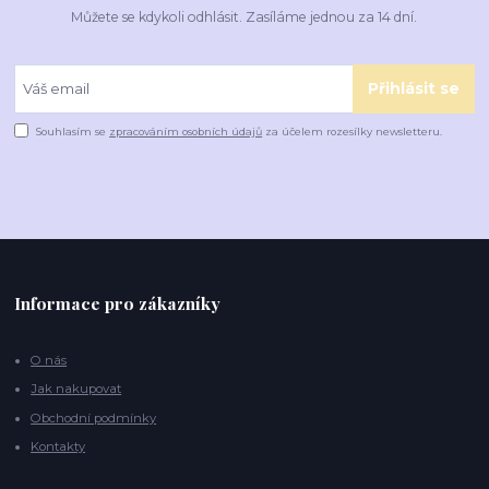
Můžete se kdykoli odhlásit. Zasíláme jednou za 14 dní.
Přihlásit se
Souhlasím se
zpracováním osobních údajů
za účelem rozesílky newsletteru.
Informace pro zákazníky
O nás
Jak nakupovat
Obchodní podmínky
Kontakty