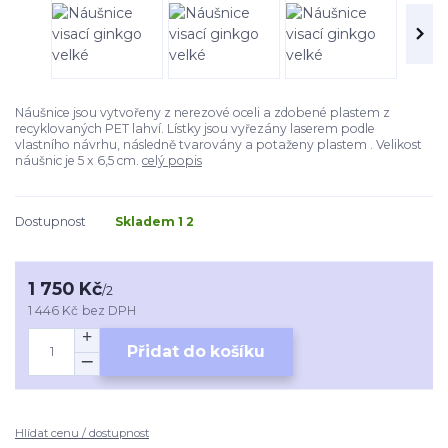
Náušnice jsou vytvořeny z nerezové oceli a zdobené plastem z
recyklovaných PET lahví. Lístky jsou vyřezány laserem podle
vlastního návrhu, následně tvarovány a potaženy plastem . Velikost
náušnic je 5 x 6,5 cm.
celý popis
Dostupnost
Skladem 1 2
1 750 Kč
/
2
1 446 Kč
bez DPH
Přidat do košíku
Hlídat cenu / dostupnost