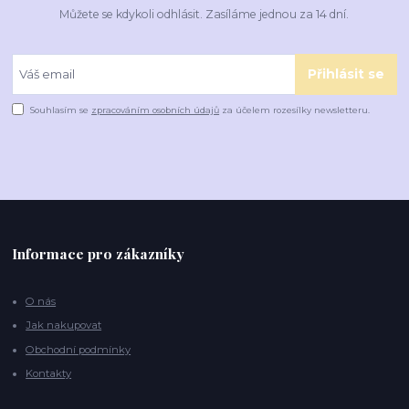
Můžete se kdykoli odhlásit. Zasíláme jednou za 14 dní.
Přihlásit se
Souhlasím se
zpracováním osobních údajů
za účelem rozesílky newsletteru.
Informace pro zákazníky
O nás
Jak nakupovat
Obchodní podmínky
Kontakty