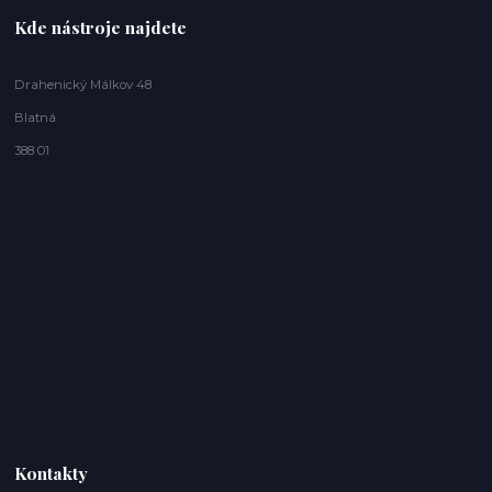
Kde nástroje najdete
Drahenický Málkov 48
Blatná
388 01
Kontakty