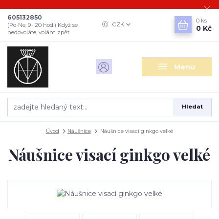
605132850
0
ks
CZK
(Po-Ne, 9- 20 hod.) Když se
0 Kč
nedovoláte, volám zpět
Menu
Hledat
Úvod
Náušnice
Náušnice visací ginkgo velké
Náušnice visací ginkgo velké