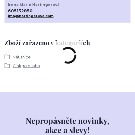
Irena Marie Hartingerová
605132850
imh@hartingerova.com
Zboží zařazeno v kategoriích
Náušnice
Ginkgo biloba
Nepropásněte novinky,
akce a slevy!