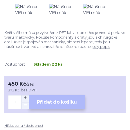
Květ vlčího máku je vytvořen z PET lahví, uprostřed je vinutá perla ve
tvaru makovičky. Použité komponenty a dráty jsou z chirurgické
oceli. Květ je spojován mechanicky, nic není lepené, tedy jsou
náušnice trvanlivé a nehrozí, že se něco rozpadne.
celý popis
Dostupnost
Skladem 2 2 ks
450 Kč
/
2 ks
372 Kč
bez DPH
Přidat do košíku
Hlídat cenu / dostupnost