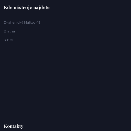
Kde nástroje najdete
Drahenický Málkov 48
Blatná
388 01
Kontakty