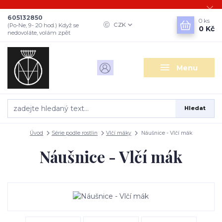
605132850
0
ks
CZK
(Po-Ne, 9- 20 hod.) Když se
0 Kč
nedovoláte, volám zpět
Menu
Hledat
Úvod
Série podle rostlin
Vlčí máky
Náušnice - Vlčí mák
Náušnice - Vlčí mák