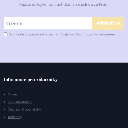
Můžete se kdykoli odhlásit. Zasíláme jednou za 14 dní.
Přihlásit se
Souhlasím se
zpracováním osobních údajů
za účelem rozesílky newsletteru.
Informace pro zákazníky
O nás
Jak nakupovat
Obchodní podmínky
Kontakty