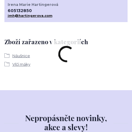
Irena Marie Hartingerová
605132850
imh@hartingerova.com
Zboží zařazeno v kategoriích
Náušnice
Vlčí máky
Nepropásněte novinky,
akce a slevy!