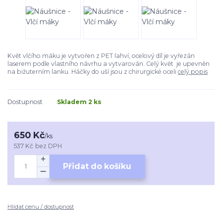
Květ vlčího máku je vytvořen z PET lahví, ocelový díl je vyřezán
laserem podle vlastního návrhu a vytvarován. Celý květ je upevněn
na bižuterním lanku. Háčky do uší jsou z chirurgické oceli
celý popis
Dostupnost
Skladem 2 ks
650 Kč
/
ks
537 Kč
bez DPH
Přidat do košíku
Hlídat cenu / dostupnost