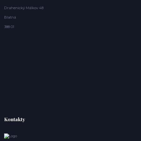
Drahenický Málkov 48
Blatná
388 01
Kontakty