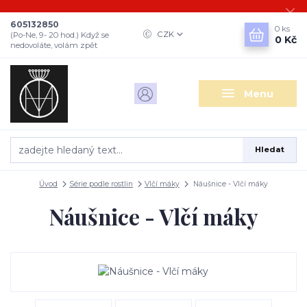
605132850
0
ks
CZK
(Po-Ne, 9- 20 hod.) Když se
0 Kč
nedovoláte, volám zpět
Menu
Hledat
Úvod
Série podle rostlin
Vlčí máky
Náušnice - Vlčí máky
Náušnice - Vlčí máky