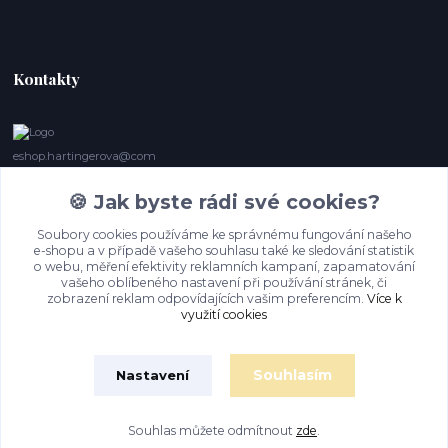
Kontakty
eshop.hartingerova@com
🍪 Jak byste rádi své cookies?
Irena Marie Hartingerová
605132850
Soubory cookies používáme ke správnému fungování našeho
(Po-Ne, 9- 20 hod.) Když se nedovoláte, volám zpět
e-shopu a v případě vašeho souhlasu také ke sledování statistik
o webu, měření efektivity reklamních kampaní, zapamatování
imh@hartingerova.com
vašeho oblíbeného nastavení při používání stránek, či
zobrazení reklam odpovídajících vašim preferencím.
Více k
využití cookies
Souhlasím
Nastavení
Souhlas můžete odmítnout
zde
.
Vytvořeno na
Eshop-rychle.cz