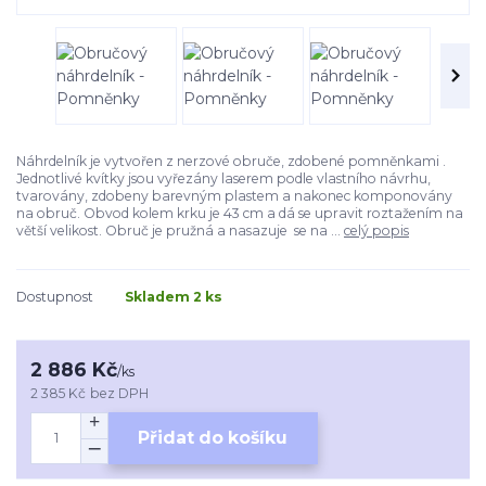
Náhrdelník je vytvořen z nerzové obruče, zdobené pomněnkami .
Jednotlivé kvítky jsou vyřezány laserem podle vlastního návrhu,
tvarovány, zdobeny barevným plastem a nakonec komponovány
na obruč. Obvod kolem krku je 43 cm a dá se upravit roztažením na
větší velikost. Obruč je pružná a nasazuje se na ...
celý popis
Dostupnost
Skladem 2 ks
2 886 Kč
/
ks
2 385 Kč
bez DPH
Přidat do košíku