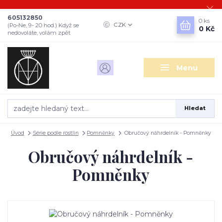
605132850
0
ks
CZK
(Po-Ne, 9- 20 hod.) Když se
0 Kč
nedovoláte, volám zpět
Menu
Hledat
Úvod
Série podle rostlin
Pomněnky
Obručový náhrdelník - Pomněnky
Obručový náhrdelník -
Pomněnky