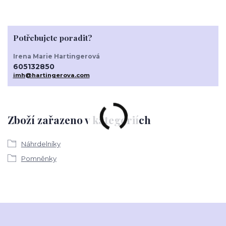
Potřebujete poradit?
Irena Marie Hartingerová
605132850
imh@hartingerova.com
Zboží zařazeno v kategoriích
Náhrdelníky
Pomněnky