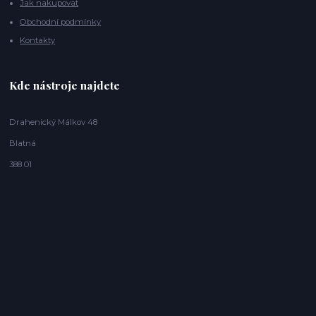
Jak nakupovat
Obchodní podmínky
Kontakty
Kde nástroje najdete
Drahenický Málkov 48
Blatná
388 01