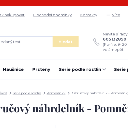
ak nakupovat
Obchodní podmínky
Kontakty
Více
Nevíte si rady
605132850
Hledat
(Po-Ne, 9- 20
volám zpět
Náušnice
Prsteny
Série podle rostlin
Série
Úvod
Série podle rostlin
Pomněnky
Obručový náhrdelník - Pomněnk
učový náhrdelník - Pomn