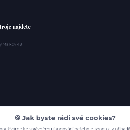
troje najdete
ý Málkov 48
🍪 Jak byste rádi své cookies?
 používáme ke správnému fungování našeho e-shopu a v případě