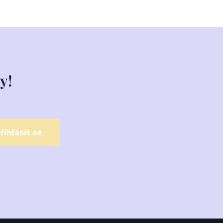
y!
řihlásit se