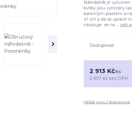
Náhrdelník je vytvořen
kvítky jsou vyřezány la
barevným plastem a na
41 cm a dá se upravit r
nasazuje se na ...
celý 
Dostupnost
2 913 Kč
/
ks
2 407 Kč
bez DPH
Hlídat cenu / dostupnost