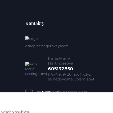
Kontakty
eshop.hartingerova@com
Irena Marie
Hartingerová
605132850
(Po-Ne, 9- 20 hod.) Když
se nedovoláte, volám zpět
imh@hartingerova.com
 vašeho souhlasu