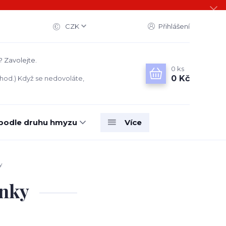
CZK
Přihlášení
? Zavolejte.
0
ks
0 Kč
 hod.) Když se nedovoláte,
 podle druhu hmyzu
Více
y
ěnky