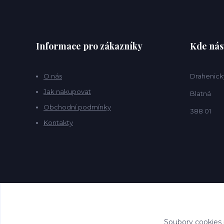
Informace pro zákazníky
Kde nás
O nás
Drahenick
Jak nakupovat
Blatná
Obchodní podmínky
388 01
Kontakty
Soubory cookies