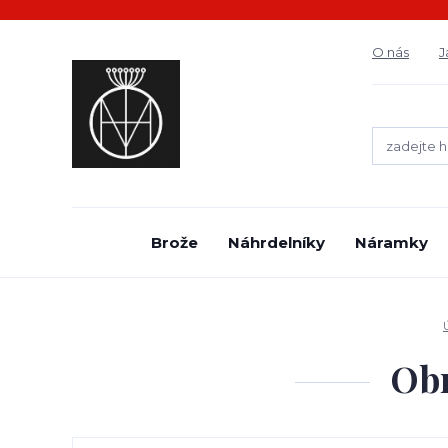
O nás
J
Brože
Náhrdelníky
Náramky
Obr