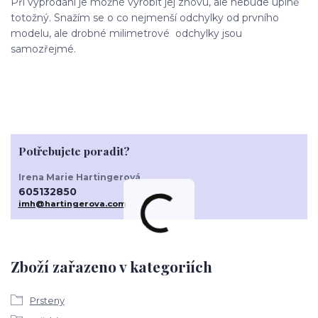
Při vyprodání je možné vyrobit jej znovu, ale nebude úplně
totožný. Snažím se o co nejmenší odchylky od prvního
modelu, ale drobné milimetrové odchylky jsou
samozřejmé.
Potřebujete poradit?
Irena Marie Hartingerová
605132850
imh@hartingerova.com
Zboží zařazeno v kategoriích
Prsteny