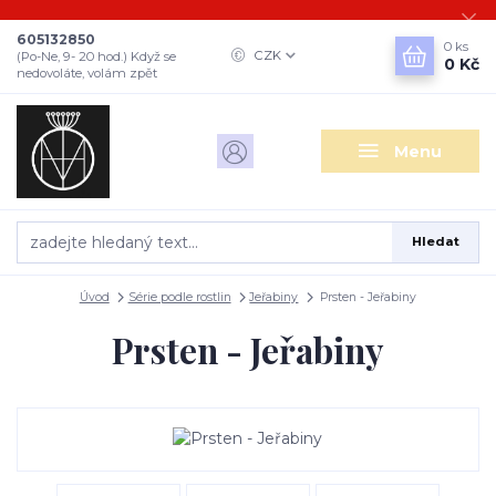
605132850
0
ks
CZK
(Po-Ne, 9- 20 hod.) Když se
0 Kč
nedovoláte, volám zpět
Menu
Hledat
Úvod
Série podle rostlin
Jeřabiny
Prsten - Jeřabiny
Prsten - Jeřabiny