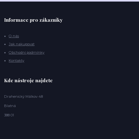
Informace pro zákazníky
O nás
Jak nakupovat
Obchodní podmínky
Kontakty
Kde nástroje najdete
Drahenický Málkov 48
Blatná
388 01