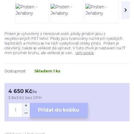
Prsten je vytvořený z nerezové oceli, plody jeřabin jsou z
recyklovaných PET lahví. Plody jsou tvarovány ručně při vysokých
teplotách a mohou se na nich vyskytovat otisky prstů. Prsten je
otevřený, takže se velikost dá upravit. V tuto chvíli je nastaven na 17
mm průměr kruhu, ale velikost je vari...
celý popis
Dostupnost
Skladem 1 ks
4 650 Kč
/
ks
3 843 Kč
bez DPH
Přidat do košíku