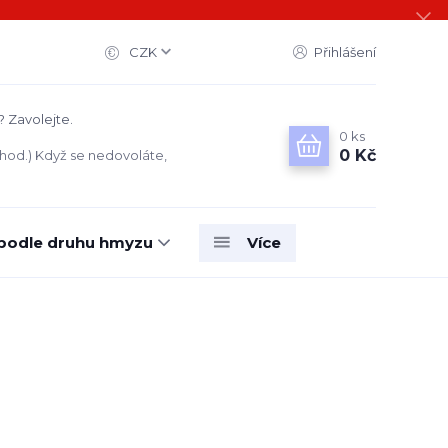
CZK
Přihlášení
? Zavolejte.
0
ks
0 Kč
 hod.) Když se nedovoláte,
 podle druhu hmyzu
Více