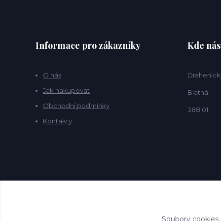
Informace pro zákazníky
Kde nás
O nás
Drahenick
Jak nakupovat
Blatná
Obchodní podmínky
388 01
Kontakty
Soubory cookies