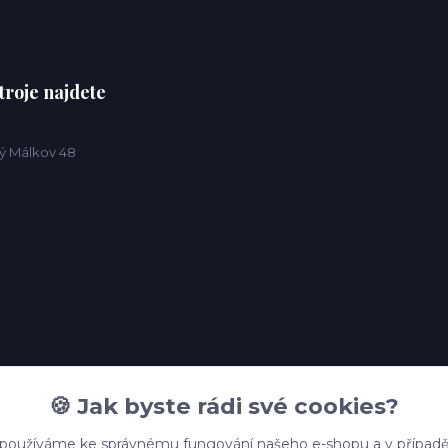
troje najdete
ý Málkov 48
🍪 Jak byste rádi své cookies?
 používáme ke správnému fungování našeho e-shopu a v případě