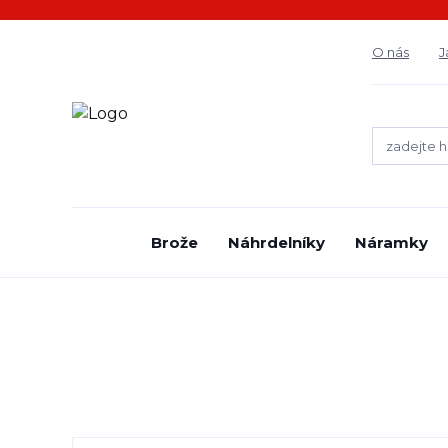
O nás
J
Brože
Náhrdelníky
Náramky