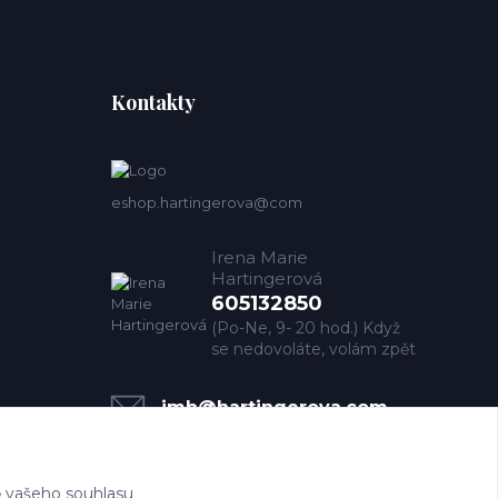
Kontakty
eshop.hartingerova@com
Irena Marie
Hartingerová
605132850
(Po-Ne, 9- 20 hod.) Když
se nedovoláte, volám zpět
imh@hartingerova.com
 vašeho souhlasu