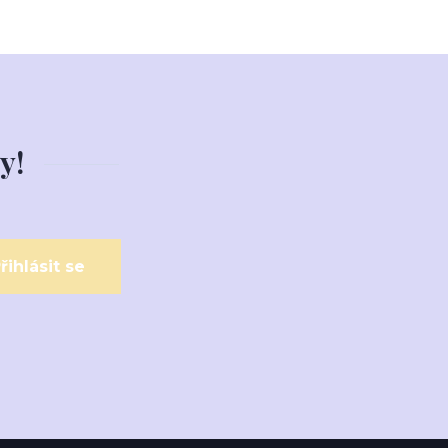
y!
řihlásit se