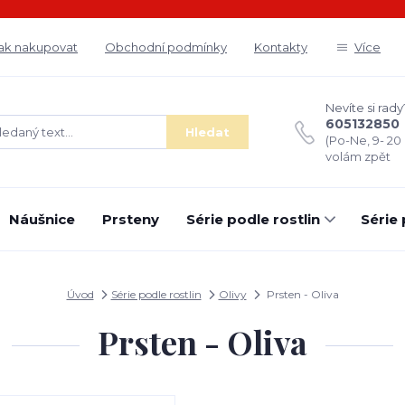
ak nakupovat
Obchodní podmínky
Kontakty
Více
Nevíte si rady
605132850
Hledat
(Po-Ne, 9- 20
volám zpět
Náušnice
Prsteny
Série podle rostlin
Série
Úvod
Série podle rostlin
Olivy
Prsten - Oliva
Prsten - Oliva