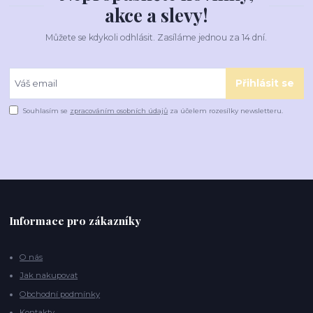
akce a slevy!
Můžete se kdykoli odhlásit. Zasíláme jednou za 14 dní.
Přihlásit se
Souhlasím se
zpracováním osobních údajů
za účelem rozesílky newsletteru.
Informace pro zákazníky
O nás
Jak nakupovat
Obchodní podmínky
Kontakty