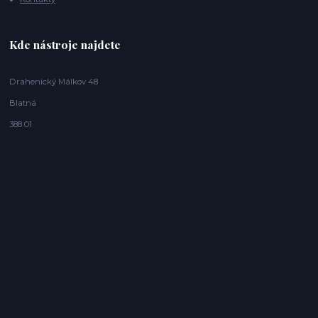
Kde nástroje najdete
Drahenický Málkov 48
Blatná
388 01