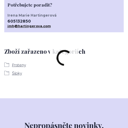
Potřebujete poradit?
Irena Marie Hartingerová
605132850
imh@hartingerova.com
Zboží zařazeno v kategoriích
Prsteny
Šípky
Nepropásněte novinky,