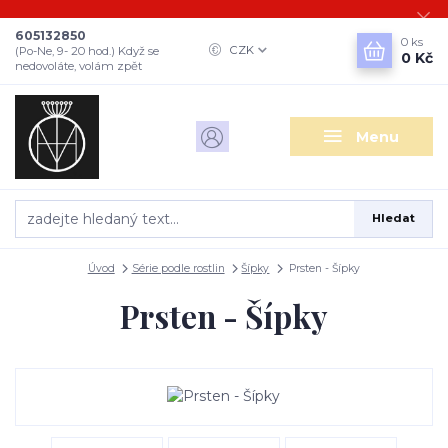
605132850
0
ks
CZK
(Po-Ne, 9- 20 hod.) Když se
0 Kč
nedovoláte, volám zpět
Menu
Hledat
Úvod
Série podle rostlin
Šípky
Prsten - Šípky
Prsten - Šípky